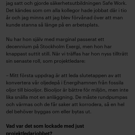
jag satt och gjorde säkerhetsutbildningen Safe Work.
Det kändes som om alla kollegor hade jobbat där i tio
år och jag minns att jag blev förvånad över att man
kunde stanna så länge på en arbetsplats.
Nu har hon själv med marginal passerat ett
decennium på Stockholm Exergi, men hon har
knappast suttit still. När vi träffas har hon nyss tillträtt
sin senaste roll, som projektledare:
– Mitt första uppdrag är att leda slutetappen av att
konvertera vår oljedepå i Energihamnen från fossila
oljor till biooljor. Biooljor är bättre för miljön, men inte
lika snälla mot en anläggning. De måste rundpumpas
och värmas och de får saker att korrodera, så en hel
del behöver byggas om eller bytas ut.
Vad var det som lockade med just
projektledarjobbet?