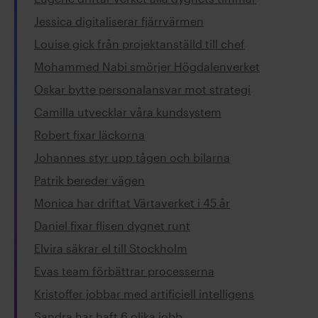
Jessica digitaliserar fjärrvärmen
Louise gick från projektanställd till chef
Mohammed Nabi smörjer Högdalenverket
Oskar bytte personalansvar mot strategi
Camilla utvecklar våra kundsystem
Robert fixar läckorna
Johannes styr upp tågen och bilarna
Patrik bereder vägen
Monica har driftat Värtaverket i 45 år
Daniel fixar flisen dygnet runt
Elvira säkrar el till Stockholm
Evas team förbättrar processerna
Kristoffer jobbar med artificiell intelligens
Sandra har haft 6 olika jobb