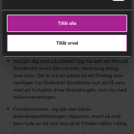
Namn: Linda Savic
Tillåt alla
Roll: projektledare
Utbildning: högskoleingenjör i kemiteknik, KTH
Tillåt urval
Första jobb på Stockholm Exergi: drifttekniker
Vad gör dig stolt på jobbet? Jag har sett ett foto på
Stockholm innan fjärrvärmen, med tung smog
över stan. Det är kul att jobba på ett företag som
verkligen har förändrat Stockholm och att få vara
med att fortsätta driva förändringen, som nu med
biokonverteringen.
Fritidsintressen: Jag går den bästa
ledarskapsutbildningen någonsin, med två små
barn fulla av lek och bus så är fritiden sällan tråkig.