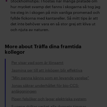
Stockholmstips: I höstas när många pratade om
hur mycket svamp det fanns i skogarna så tog jag
tre steg in i skogen på min vanliga promenad och
fyllde fickorna med kantareller. Så mitt tips är att
det inte behöver vara en så stor grej att kliva ut
och njuta av naturen.
More about Träffa dina framtida
kollegor
Per visar vad som är lönsamt
Jasmina ser till att inköpen blir effektiva
”Min panna känns som en levande varelse”
Jonas säkrar underhållet för bio-CCS-
anläggningen
Pipen felsöker och lagar elektriska system
Eugene driftar verket alla dygnets timmar