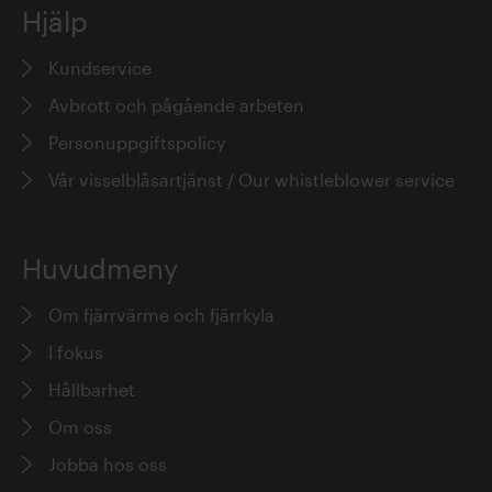
Hjälp
Kundservice
Avbrott och pågående arbeten
Personuppgiftspolicy
Vår visselblåsartjänst / Our whistleblower service
Huvudmeny
Om fjärrvärme och fjärrkyla
I fokus
Hållbarhet
Om oss
Jobba hos oss