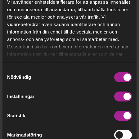
Vi använder enhetsidentifierare för att anpassa innehållet
varandra, mellan grupper som tidigare hade hört till
och annonserna till användarna, tillhandahålla funktioner
andra funktioner.
för sociala medier och analysera vår trafik. Vi
vidarebefordrar även sådana identifierare och annan
Den rollen hade Linda fortfarande när hon gick på
information från din enhet till de sociala medier och
föräldraledighet.
annons- och analysföretag som vi samarbetar med.
Dessa kan i sin tur kombinera informationen med annan
– Det var jätteroliga år och en förmån att få leda en
information som du har tillhandahållit eller som de har
grupp som utvecklades så mycket. Men nu är jag
samlat in när du har använt deras tjänster.
taggad på att få leda helt andra sorters förändringar.
Samtyckesval
Till sommaren kommer mitt första projekt vara mitt i
Nödvändig
genomförandefas med full aktivitet i Energihamnen.
En rolig aspekt med projekt är att de tar slut så att
man sedan får påbörja något nytt.
Inställningar
* Trippa är en vardagsterm för att en anläggning tas
Statistik
ur drift på grund av ett oförutsett problem.
Några korta
Marknadsföring