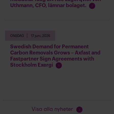
l
F
Uthmann, CFO, lämnar bolaget.
ä
o
s
r
a
t
s
ONSDAG
17 juni, 2026
ä
t
Swedish Demand for Permanent
t
Carbon Removals Grows – Axfast and
l
Fastpartner Sign Agreements with
ä
F
Stockholm Exergi
s
o
a
r
t
s
ä
t
t
Fortsätt
Visa alla nyheter
l