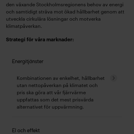
den växande Stockholmsregionens behov av energi
och samtidigt sträva mot ökad hållbarhet genom att
utveckla cirkulära lösningar och motverka
klimatpåverkan.
Strategi för våra marknader:
Energitjänster
Fortsätt
Kombinationen av enkelhet, hållbarhet
läsa
utan nettopåverkan på klimat­et och
pris ska göra att vår fjärrvärme
uppfattas som det mest prisvärda
alternativet för uppvärmning.
Fjärrvärmen produceras i stor
utsträckning genom återvinning av
El och effekt