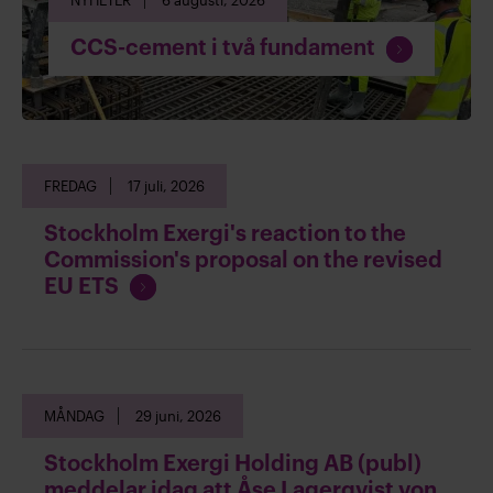
F
CCS-cement i två fundament
o
r
t
s
ä
FREDAG
17 juli, 2026
t
t
Stockholm Exergi's reaction to the
l
Commission's proposal on the revised
ä
F
EU ETS
s
o
a
r
t
s
MÅNDAG
29 juni, 2026
ä
t
Stockholm Exergi Holding AB (publ)
t
meddelar idag att Åse Lagerqvist von