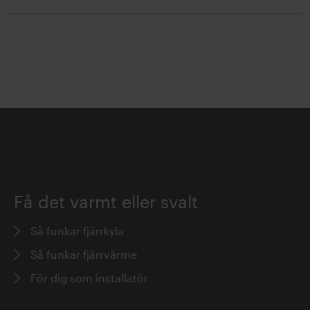
läsa
ä
s
a
Få det varmt eller svalt
Så funkar fjärrkyla
Så funkar fjärrvärme
För dig som installatör