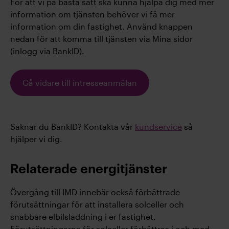
För att vi på bästa sätt ska kunna hjälpa dig med mer
information om tjänsten behöver vi få mer
information om din fastighet. Använd knappen
nedan för att komma till tjänsten via Mina sidor
(inlogg via BankID).
Gå vidare till intresseanmälan
Saknar du BankID? Kontakta vår
kundservice
så
hjälper vi dig.
Relaterade energitjänster
Övergång till IMD innebär också förbättrade
förutsättningar för att installera solceller och
snabbare elbilsladdning i er fastighet.
Förutsättningarna för solceller förbättras i och med