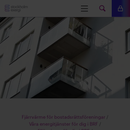
Stockholm
Meny
Mina 
Sök
Exergi
Sök
på
www.s
Fjärrvärme för bostadsrättsföreningar
/
Våra energitjänster för dig i BRF
/