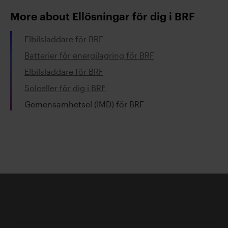
elförbrukning som skickas till
More about Ellösningar för dig i BRF
fastighetsägarens ekonomiska förvaltare.
Förvaltare kan ta ut en avgift för ökad
Elbilsladdare för BRF
administration men ofta finns debitering av
Batterier för energilagring för BRF
IMD tjänster med i avtalen med föreningen,
kontrollera gärna med just din ekonomiska
Elbilsladdare för BRF
förvaltare.
Solceller för dig i BRF
Gemensamhetsel (IMD) för BRF