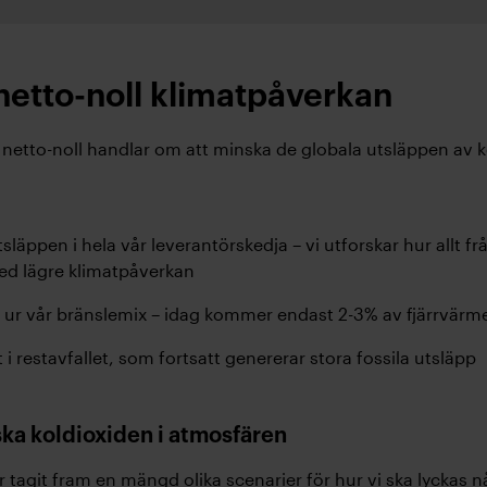
 netto-noll klimatpåverkan
 netto-noll handlar om att minska de globala utsläppen av ko
läppen i hela vår leverantörskedja – vi utforskar hur allt frå
ed lägre klimatpåverkan
ut ur vår bränslemix – idag kommer endast 2-3% av fjärrvärmen
t i restavfallet, som fortsatt genererar stora fossila utsläpp
ska koldioxiden i atmosfären
 tagit fram en mängd olika scenarier för hur vi ska lyckas n