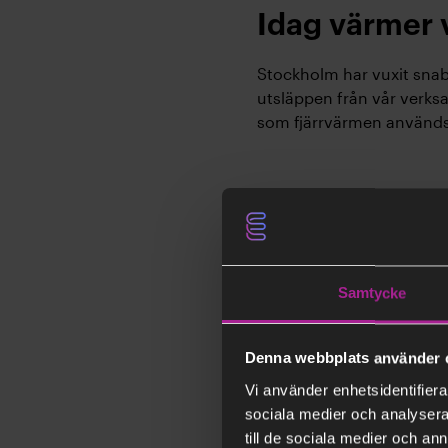
Idag värmer 
Stockholm har vuxit snab
utsläppen från vår verksa
som fjärrvärmen används a
Samtycke
Denna webbplats använder 
Vi använder enhetsidentifierar
sociala medier och analysera 
till de sociala medier och a