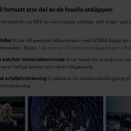
l fortsatt stor del av de fossila utsläppen
 fortsatt för ca 88% av våra fossila utsläpp, och vi gör vad 
Vi har till exempel tillsammans med SÖRAB byggt en 
fallet
rmeverket i Brista.
Läs mer om Sorteringsanläggningen i Bri
Vi tar hand om energi som ann
e kan/bör materialåtervinnas
ruerar farliga ämnen och renar rökgaserna
Vi planerar för koldioxidinfångning 
på avfallsförbränning
llsförbränning