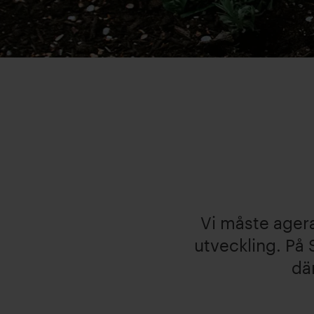
Vi måste agera
utveckling. På 
där