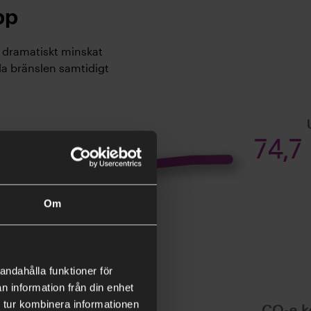
pp
i dramatiskt minskat
ila bränslen samtidigt
Om
andahålla funktioner för
n information från din enhet
 tur kombinera informationen