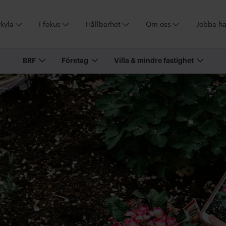
kyla
I fokus
Hållbarhet
Om oss
Jobba hä
BRF
Företag
Villa & mindre fastighet