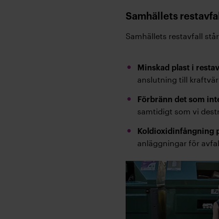
Samhällets restavfal
Samhällets restavfall står
Minskad plast i restav
anslutning till kraftvä
Förbränn det som int
samtidigt som vi dest
Koldioxidinfångning
anläggningar för avfa