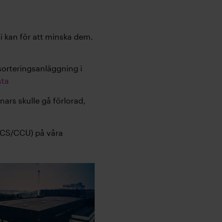
vi kan för att minska dem.
sorteringsanläggning i
sta
ars skulle gå förlorad,
(CCS/CCU) på våra