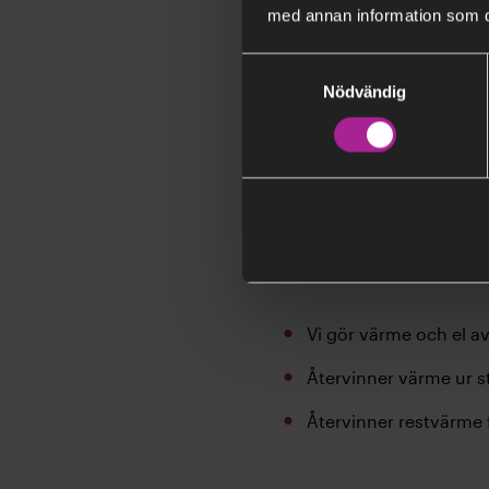
med annan information som du 
Samtyckesval
Nödvändig
Vi har alltid varit på en 
Hjorthagen
. Vårt fjärr
nämnaren:
Vi gör värme och el av
Återvinner värme ur 
Återvinner restvärme 