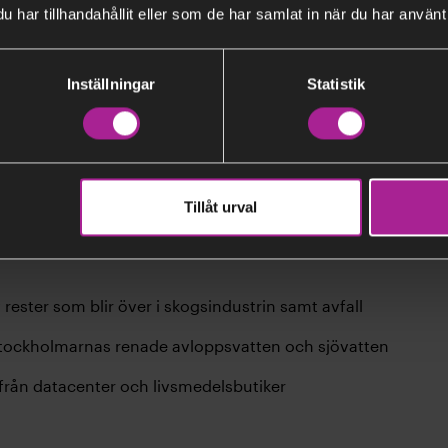
har tillhandahållit eller som de har samlat in när du har använt 
Inställningar
Statistik
utvecklingsresa.
Läs mer om när vi stängde ner de sista kole
Tillåt urval
värmesystem bidrar med en rad samhällsnyttor med återvi
 rester som blir över i skogsindustrin samt avfall
stockholmarnas renade avloppsvatten och sjövatten
från datacenter och livsmedelsbutiker