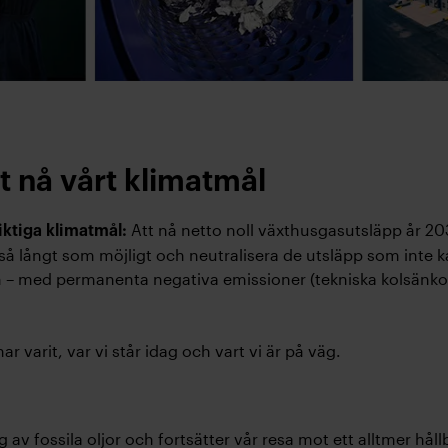
t nå vårt klimatmål
Att nå netto noll växthusgasutsläpp år 2
iktiga klimatmål:
så långt som möjligt och neutralisera de utsläpp som inte k
en – med permanenta negativa emissioner (tekniska kolsän
ar varit, var vi står idag och vart vi är på väg.
g av fossila oljor och fortsätter vår resa mot ett alltmer hå