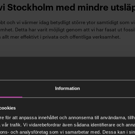
vi Stockholm med mindre utslä
bt och vi värmer idag betydligt större ytor samtidigt som v
mhet. Detta har varit möjligt genom att vi har fasat ut foss
llt mer effektivt i privata och offentliga verksamhet.
Information
cookies
e för att anpassa innehållet och annonserna till användarna, tillh
vår trafik. Vi vidarebefordrar även sådana identifierare och anna
nnons- och analysföretag som vi samarbetar med. Dessa kan i sin