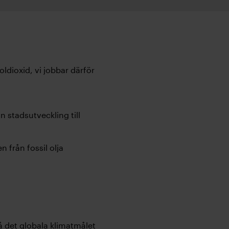
ldioxid, vi jobbar därför
n stadsutveckling till
 från fossil olja
å det globala klimatmålet