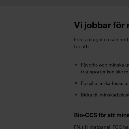
Vi jobbar för
Första steget i resan mot
för att:
Påverka och minska uts
transporter kan ske m
Fossil olja ska fasas 
Bidra till minskad plas
Bio-CCS för att min
FN:s klimatpanel IPCC har