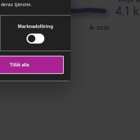
deras tjänster.
Marknadsföring
ldade pannan 2020 i
Tillåt alla
nning som den gemensamma