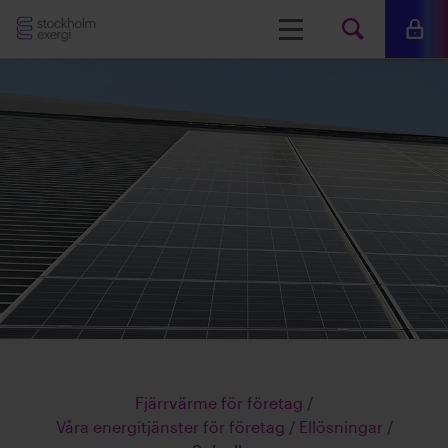
Stockholm
Meny
Mina 
Sök
Exergi
Sök
på
www.s
Fjärrvärme för företag
/
Våra energitjänster för företag
/
Ellösningar
/