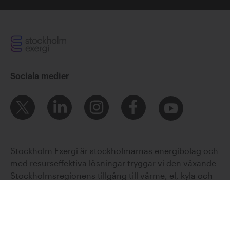
Sociala medier
Stockholm Exergi är stockholmarnas energibolag och
med resurseffektiva lösningar tryggar vi den växande
Stockholmsregionens tillgång till värme, el, kyla och
avfallstjänster. Vi värmer över 800 000 stockholmare
och vårt 300 mil långa fjärrvärmenät är navet för de
samhällsnyttor som vi skapar tillsammans med våra
kunder och samarbetspartners. Vi ägs av Stockholms