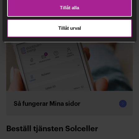
Fortsät
Kostnadsfri energirådgivning
Tillåt alla
läsa
Tillåt urval
Fortsät
Så fungerar Mina sidor
läsa
Beställ tjänsten Solceller