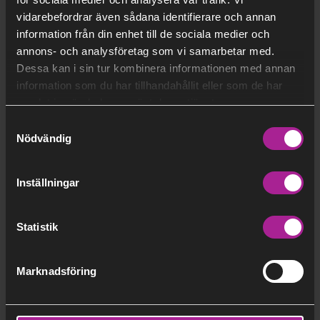
obligationer
ä
o
vidarebefordrar även sådana identifierare och annan
s
r
information från din enhet till de sociala medier och
a
t
annons- och analysföretag som vi samarbetar med.
s
Dessa kan i sin tur kombinera informationen med annan
FREDAG
15 maj, 2026
ä
information som du har tillhandahållit eller som de har
t
samlat in när du har använt deras tjänster.
Stockholm Exergi behåller
t
Samtyckesval
kreditbetyget BBB med stabila
l
Nödvändig
F
utsikter
ä
o
s
Inställningar
r
a
t
s
Statistik
ONSDAG
13 maj, 2026
ä
t
Stockholm Exergi emitterar gröna
t
Marknadsföring
F
obligationer
l
o
ä
r