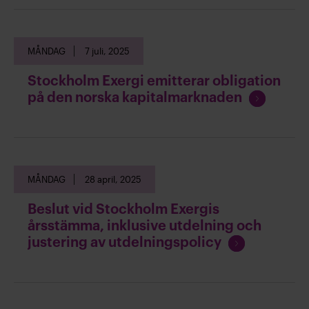
r
ä
t
s
s
a
MÅNDAG
7 juli, 2025
ä
t
Stockholm Exergi emitterar obligation
t
F
på den norska kapitalmarknaden
l
o
ä
r
s
t
a
s
MÅNDAG
28 april, 2025
ä
t
Beslut vid Stockholm Exergis
t
årsstämma, inklusive utdelning och
l
F
justering av utdelningspolicy
ä
o
s
r
a
t
s