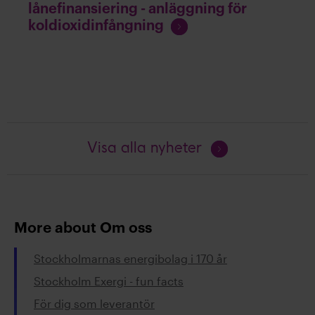
lånefinansiering - anläggning för
l
F
koldioxidinfångning
ä
o
s
r
a
t
s
ä
t
t
Fortsätt
Visa alla nyheter
l
läsa
ä
s
a
More about Om oss
Stockholmarnas energibolag i 170 år
Stockholm Exergi - fun facts
För dig som leverantör