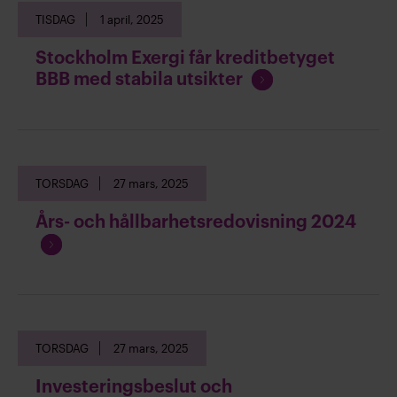
TISDAG
1 april, 2025
ä
t
Stockholm Exergi får kreditbetyget
t
F
BBB med stabila utsikter
l
o
ä
r
s
t
a
s
TORSDAG
27 mars, 2025
ä
t
Års- och hållbarhetsredovisning 2024
t
F
l
o
ä
r
s
t
a
s
TORSDAG
ä
27 mars, 2025
t
Investeringsbeslut och
t