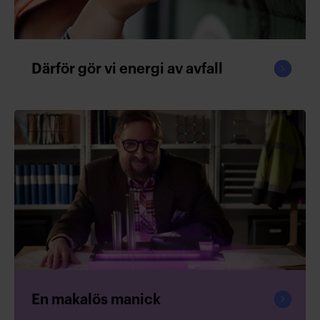
Fortsät
Därför gör vi energi av avfall
läsa
Fortsät
En makalös manick
läsa