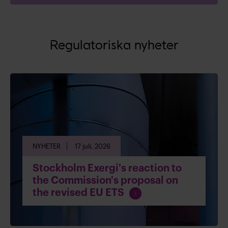
Regulatoriska nyheter
NYHETER
17 juli, 2026
Stockholm Exergi's reaction to
the Commission's proposal on
F
the revised EU ETS
o
r