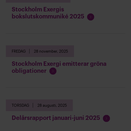
t
Stockholm Exergis
t
F
bokslutskommuniké 2025
l
o
ä
r
s
t
a
s
FREDAG
28 november, 2025
ä
t
Stockholm Exergi emitterar gröna
t
F
obligationer
l
o
ä
r
s
t
a
s
TORSDAG
28 augusti, 2025
ä
t
F
Delårsrapport januari-juni 2025
t
o
l