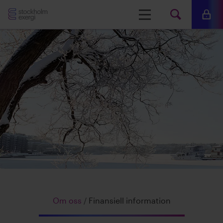
Stockholm
Meny
Mina 
Sök
Exergi
Sök
på
www.s
Om oss
/
Finansiell information