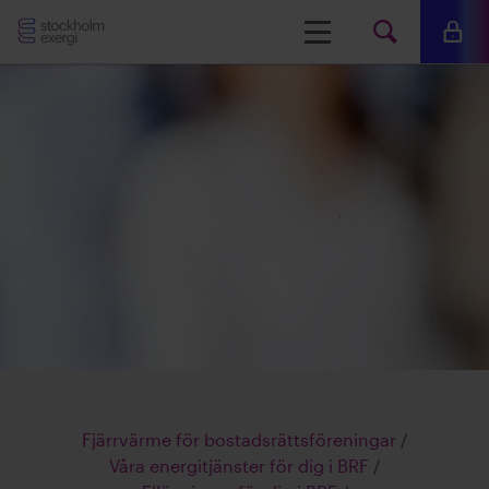
Stockholm
Meny
Mina 
Sök
Exergi
Sök
på
www.s
Fjärrvärme för bostadsrättsföreningar
/
Våra energitjänster för dig i BRF
/