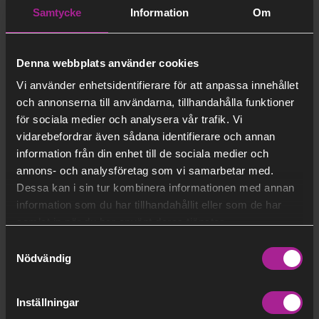
Beställ tjänsten Batterier för
Samtycke
Information
Om
energilagring
För att vi på bästa sätt ska kunna hjälpa dig med mer
Denna webbplats använder cookies
information om tjänsten behöver vi få mer
Vi använder enhetsidentifierare för att anpassa innehållet
information om din fastighet. Använd knappen
och annonserna till användarna, tillhandahålla funktioner
nedan för att komma till tjänsten via Mina sidor
för sociala medier och analysera vår trafik. Vi
(inlogg via BankID).
vidarebefordrar även sådana identifierare och annan
information från din enhet till de sociala medier och
annons- och analysföretag som vi samarbetar med.
Gå vidare till intresseanmälan
Dessa kan i sin tur kombinera informationen med annan
information som du har tillhandahållit eller som de har
samlat in när du har använt deras tjänster.
Saknar du BankID? Kontakta vår
kundservice
via mejl
Samtyckesval
eller ring 020-31 31 51.
Nödvändig
Inställningar