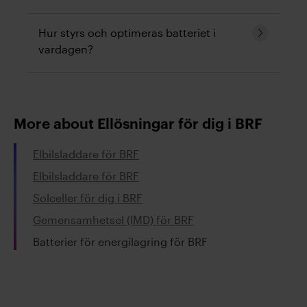
läsa
enligt tillverkarens och myndigheters
Batterier med mer än 20 kWh
riktlinjer.
Fortsätt
Hur styrs och optimeras batteriet i
energikapacitet kräver att rummet uppfyller
läsa
vardagen?
vissa krav. Större batterisystem placeras i
regel utomhus.
Batteriet styrs automatiskt via ett
energistyrsystem som optimerar
användning mellan egenförbrukning, elnät
More about Ellösningar för dig i BRF
och balanstjänster.
Elbilsladdare för BRF
Elbilsladdare för BRF
Solceller för dig i BRF
Gemensamhetsel (IMD) för BRF
Batterier för energilagring för BRF