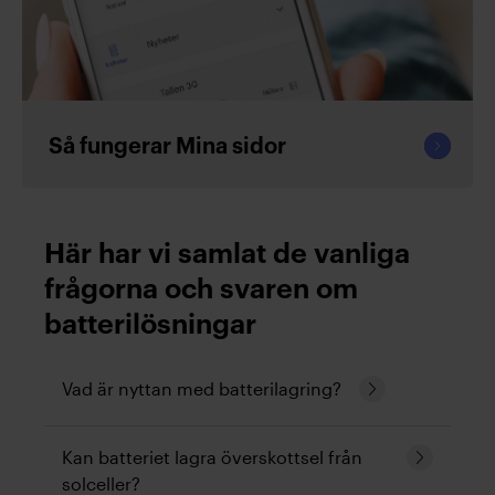
Fortsät
Så fungerar Mina sidor
läsa
Här har vi samlat de vanliga
frågorna och svaren om
batterilösningar
Fortsätt
Vad är nyttan med batterilagring?
läsa
Batterier kan öka egenanvändningen av
Fortsätt
Kan batteriet lagra överskottsel från
solgenererad el, lagra billig inköpt el för
läsa
solceller?
användning när priset är dyrt, jämna ut