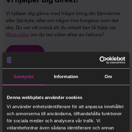
Vi hjälper dig direkt!
Vi hjälper dig gärna med frågor kring din fjärrvärme
eller fjärrkyla, eller om något inte fungerar som det
ska. Du vet väl också att du enkelt kan få hjälp via
Mina sidor
om du tex söker efter en faktura?
Hör av dig!
Samtycke
Information
Om
Denna webbplats använder cookies
More about Kundservice
Vi använder enhetsidentifierare för att anpassa innehållet
och annonserna till användarna, tillhandahålla funktioner
Till dig som förvaltare
för sociala medier och analysera vår trafik. Vi
Skadeanmälan
vidarebefordrar även sådana identifierare och annan