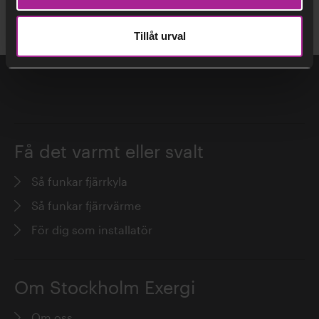
Tillåt urval
Få det varmt eller svalt
Så funkar fjärrkyla
Så funkar fjärrvärme
För dig som installatör
Om Stockholm Exergi
Om oss