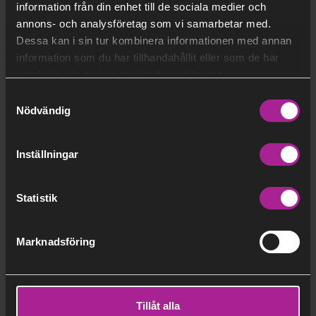
Synpunkter och klagomål
information från din enhet till de sociala medier och
annons- och analysföretag som vi samarbetar med.
Uppsägningsblanketter
Dessa kan i sin tur kombinera informationen med annan
Medgivande för digital kommunikation
information som du har tillhandahållit eller som de har
På hög höjd blir det osynliga synligt
samlat in när du har använt deras tjänster.
Värmefördelning - vad innebär det?
Samtyckesval
Nödvändig
Begreppsförklaringar
Spara värme med vår checklista
Inställningar
Till dig som installatör
Blanketter
Statistik
Avbrott och pågående arbeten
Fakturor och betalning
Marknadsföring
Kontakta oss
Felanmälan
Tillåt alla