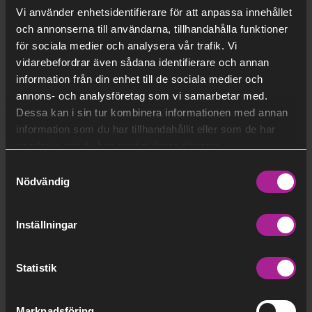
prisvillkor. Om du vill begära förhandling,
Vi använder enhetsidentifierare för att anpassa innehållet
använd den här
blanketten
och skicka in
och annonserna till användarna, tillhandahålla funktioner
Relaterad information:
den till oss så kontaktar vi dig.
för sociala medier och analysera vår trafik. Vi
vidarebefordrar även sådana identifierare och annan
information från din enhet till de sociala medier och
Prisdialogen
annons- och analysföretag som vi samarbetar med.
Dessa kan i sin tur kombinera informationen med annan
information som du har tillhandahållit eller som de har
Kostnadsjämförelse
samlat in när du har använt deras tjänster.
Samtyckesval
Nödvändig
Inställningar
Övrigt
Statistik
Allmänna avtalsvillkor för konsument
Beskrivning av ändringar i de allmänna
Marknadsföring