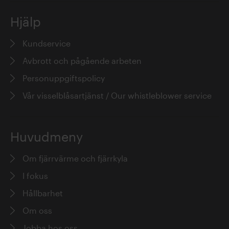
Hjälp
Kundservice
Avbrott och pågående arbeten
Personuppgiftspolicy
Vår visselblåsartjänst / Our whistleblower service
Huvudmeny
Om fjärrvärme och fjärrkyla
I fokus
Hållbarhet
Om oss
Jobba hos oss