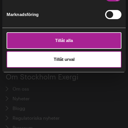
Marknadsföring
Få det varmt eller svalt
Så funkar fjärrkyla
Tillåt alla
Så funkar fjärrvärme
För dig som installatör
Tillåt urval
Om Stockholm Exergi
Om oss
Nyheter
Blogg
Regulatoriska nyheter
Pressrum