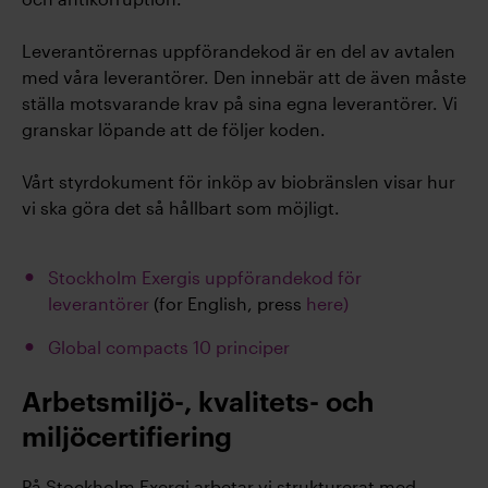
Leverantörernas uppförandekod är en del av avtalen
med våra leverantörer. Den innebär att de även måste
ställa motsvarande krav på sina egna leverantörer. Vi
granskar löpande att de följer koden.
Vårt styrdokument för inköp av biobränslen visar hur
vi ska göra det så hållbart som möjligt.
Stockholm Exergis uppförandekod för
leverantörer
(for English, press
here)
Global compacts 10 principer
Arbetsmiljö-, kvalitets- och
miljöcertifiering
På Stockholm Exergi arbetar vi strukturerat med