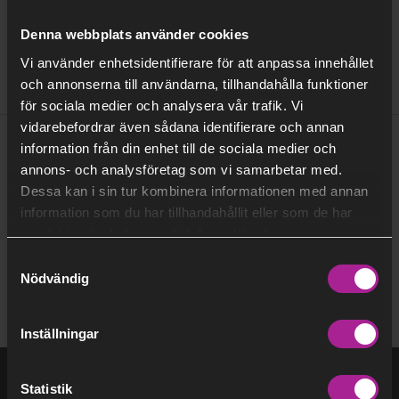
Stockholm Exergi AB ISO 14001
Denna webbplats använder cookies
Stockholm Exergi AB ISO 45001
Vi använder enhetsidentifierare för att anpassa innehållet
Stockholm Exergi AB ISO 9001
och annonserna till användarna, tillhandahålla funktioner
för sociala medier och analysera vår trafik. Vi
vidarebefordrar även sådana identifierare och annan
Relaterad information:
information från din enhet till de sociala medier och
annons- och analysföretag som vi samarbetar med.
Dessa kan i sin tur kombinera informationen med annan
Vår visselblåsartjänst / Our whistleblower service
information som du har tillhandahållit eller som de har
samlat in när du har använt deras tjänster.
Samtyckesval
Nödvändig
Inställningar
Statistik