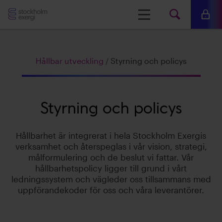
Stockholm
Meny
Mina 
Sök
Exergi
Sök
Hållbar utveckling
/
Styrning och policys
på
www.s
Styrning och policys
Hållbarhet är integrerat i hela Stockholm Exergis
verksamhet och återspeglas i vår vision, strategi,
målformulering och de beslut vi fattar. Vår
hållbarhetspolicy ligger till grund i vårt
ledningssystem och vägleder oss tillsammans med
uppförandekoder för oss och våra leverantörer.