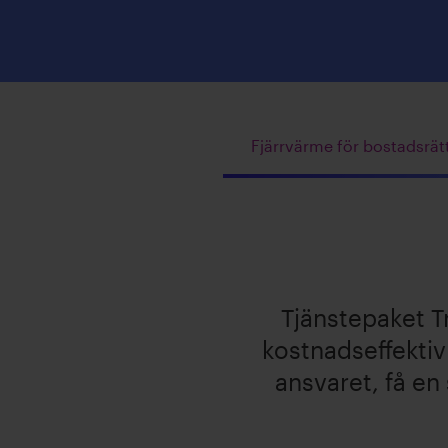
Fjärrvärme för bostadsrät
Tjänstepaket T
kostnadseffektiv
ansvaret, få en