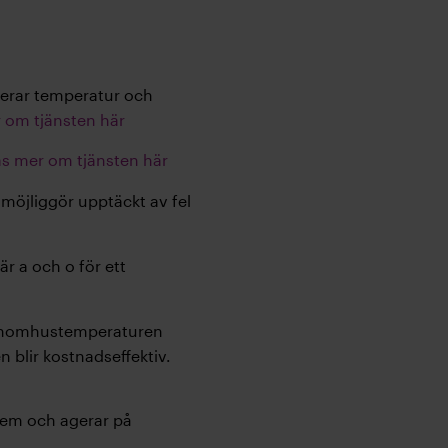
serar temperatur och
 om tjänsten här
s mer om tjänsten här
 möjliggör upptäckt av fel
är a och o för ett
n inomhustemperaturen
blir kostnadseffektiv.
tem och agerar på