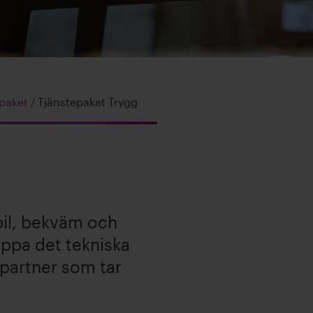
epaket
/
Tjänstepaket Trygg
bil, bekväm och
äppa det tekniska
 partner som tar