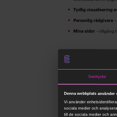
Tydlig visualisering a
–
Personlig rådgivare
– tillgång 
Mina sidor
Beställ Tjäns
Beställ Tjänstepaket T
Samtycke
Denna webbplats använder 
Vi använder enhetsidentifierar
Här beskriver vi de olika 
sociala medier och analysera 
till de sociala medier och a