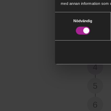
1
med annan information som du 
Samtyckesval
Nödvändig
2
3
4
5
6