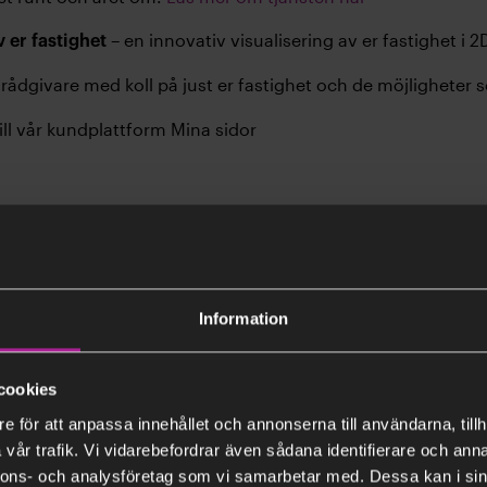
– en innovativ visualisering av er fastighet i 
v er fastighet
 rådgivare med koll på just er fastighet och de möjligheter 
till vår kundplattform Mina sidor
tepaket Trygg
rygg
Information
cookies
e för att anpassa innehållet och annonserna till användarna, tillh
stegen i processen när du väljer Tjänstepaket Start:
vår trafik. Vi vidarebefordrar även sådana identifierare och anna
nnons- och analysföretag som vi samarbetar med. Dessa kan i sin