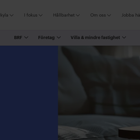
kyla
I fokus
Hållbarhet
Om oss
Jobba hä
BRF
Företag
Villa & mindre fastighet