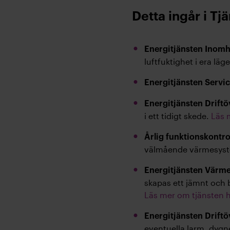
Detta ingår i Tj
Energitjänsten Inom
luftfuktighet i era lä
Energitjänsten Servi
Energitjänsten Drift
i ett tidigt skede.
Läs 
Årlig funktionskontro
välmående värmesys
Energitjänsten Värm
skapas ett jämnt och 
Läs mer om tjänsten 
Energitjänsten Drift
eventuella larm, dygn