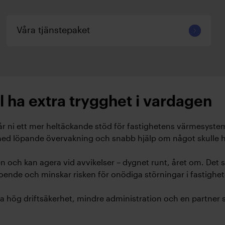
Våra tjänstepaket
ll ha extra trygghet i vardagen
år ni ett mer heltäckande stöd för fastighetens värmesyste
 med löpande övervakning och snabb hjälp om något skulle 
n och kan agera vid avvikelser – dygnet runt, året om. Det 
boende och minskar risken för onödiga störningar i fastighe
ha hög driftsäkerhet, mindre administration och en partner s