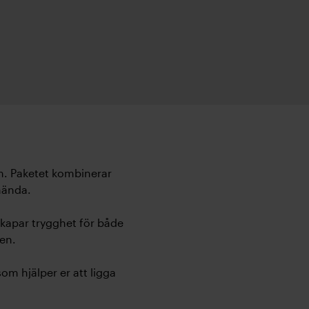
m. Paketet kombinerar
hända.
skapar trygghet för både
ten.
om hjälper er att ligga