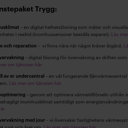
änstepaket Trygg:
– en digital helhetslösning som mäter och visuali
husklimat
genheter i realtid (inomhussensorer beställs separat).
Läs mer
– vi finns nära när något kräver åtgärd.
Lä
ce och reparation
– digital lösning för övervakning av driften som
övervakning
mer om tjänsten här
– en väl fungerande fjärrvärmecentral 
ll av er undercentral
tem.
Läs mer om tjänsten här
– genom att optimera värmetillförseln utifrå
eoptimering
behagligt inomhusklimat samtidigt som energianvändningen 
här
– vi övervakar fastighetens värmesys
övervakning med jour
et runt och året om.
Läs mer om tjänsten här