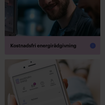
Fortsät
Kostnadsfri energirådgivning
läsa