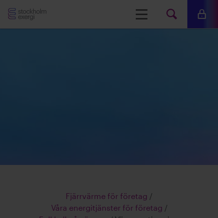
Stockholm
Meny
Mina 
Sök
Exergi
Sök
på
www.s
Fjärrvärme för företag
/
Våra energitjänster för företag
/