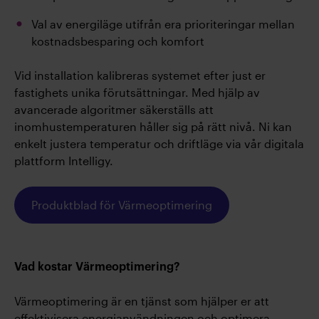
Val av energiläge utifrån era prioriteringar mellan
kostnadsbesparing och komfort
Vid installation kalibreras systemet efter just er
fastighets unika förutsättningar. Med hjälp av
avancerade algoritmer säkerställs att
inomhustemperaturen håller sig på rätt nivå. Ni kan
enkelt justera temperatur och driftläge via vår digitala
plattform Intelligy.
Produktblad för Värmeoptimering
Vad kostar Värmeoptimering?
Värmeoptimering är en tjänst som hjälper er att
effektivisera energianvändningen och optimera