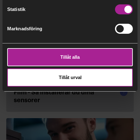
Den här videon är blockerad tills du
accepterar marknadsföringscookies.
Statistik
Vänligen
uppdatera ditt samtycke till
cookies
för att kunna se videon.
Marknadsföring
Tillåt alla
Tillåt urval
Fortsät
Film - Så installerar du dina
läsa
sensorer