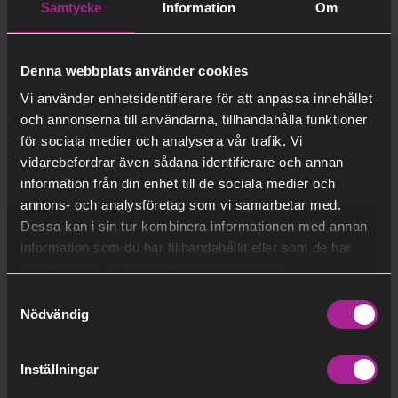
Samtycke
Information
Om
Gå vidare till intresseanmälan
Denna webbplats använder cookies
Saknar du BankID? Kontakta vår
kundservice
så
Vi använder enhetsidentifierare för att anpassa innehållet
hjälper vi dig.
och annonserna till användarna, tillhandahålla funktioner
för sociala medier och analysera vår trafik. Vi
vidarebefordrar även sådana identifierare och annan
information från din enhet till de sociala medier och
annons- och analysföretag som vi samarbetar med.
Dessa kan i sin tur kombinera informationen med annan
information som du har tillhandahållit eller som de har
samlat in när du har använt deras tjänster.
Samtyckesval
Nödvändig
Inställningar