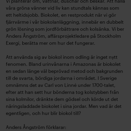
Vi planterar om, vattnar, duschar och beskär. Att hålla
våra gröna vänner vid liv kan stundtals kännas som
ett heltidsjobb. Biokolet, en restprodukt när vi gör
fjärrvärme i vår biokolanläggning, innebär en dubbelt
grön lösning som jordförbättrare och kolsänka. Vi ber
Anders Ångström, affärsprojektledare på Stockholm
Exergi, berätta mer om hur det fungerar.
Att använda sig av biokol inom odling är inget nytt
fenomen. Bland urinvånarna i Amazonas är biokolet
en sedan länge väl beprövad metod och bakgrunden
till de svarta, bördiga jordarna i området. I Sverige
omnämns det av Carl von Linné under 1700-talet,
efter att han sett hur bönderna tog kolstybben från
sina kolmilor, dränkte dem gödsel och körde ut det
näringsladdade biokolet i sina jordar. Men vad är det
egentligen, och hur blir biokol till?
Anders Ångström förklarar: