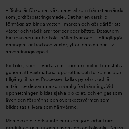
– Biokol är förkolnat växtmaterial som främst används
som jordförbättringsmedel. Det har en särskild
förmåga att binda vatten i marken och gör därför att
växter och träd klarar torrperioder bättre. Dessutom
har man sett att biokolet håller kvar och tillgängliggör
näringen för träd och växter, ytterligare en positiv
användningsaspekt.
Biokolet, som tillverkas i moderna kolmilor, framställs
genom att växtmaterial upphettas och förkolnas utan
tillgång till syre. Processen kallas pyrolys , och är
alltså inte detsamma som vanlig förbränning. Vid
upphettningen bildas själva biokolet, och en gas som
även den förbränns och överskottsvärmen som
bildas tas tillvara som fjärrvärme.
Men biokolet verkar inte bara som jordförbättrare,
produkten i sig fungerar även som en kolsänka. När vi