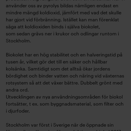
använder oss av pyrolys bildas nämligen endast en
mindre mängd koldioxid, jämfört med vad det skulle
har gjort vid förbränning. Istället kan man förenklat
säga att koldioxiden binds i själva biokolet,
som sedan grävs ner i krukor och odlingar runtom i
Stockholm.
Biokolet har en hög stabilitet och en halveringstid på
tusen år, vilket gör det till en säker och hållbar
kolsänka. Samtidigt som det alltså ökar jordens
bördighet och binder vatten och näring vid växternas
rotsystem så att det växer bättre. Dubbelt grönt med
andra ord.
Utvecklingen av nya användningsområden för biokol
fortsätter, t ex. som byggnadsmaterial, som filter och
i djurfoder.
Stockholm var först i Sverige när de öppnade sin