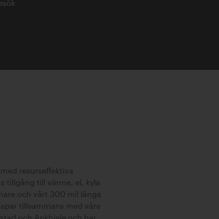
esök
med resurseffektiva
illgång till värme, el, kyla
mare och vårt 300 mil långa
skapar tillsammans med våra
stad och Ankhiale och har