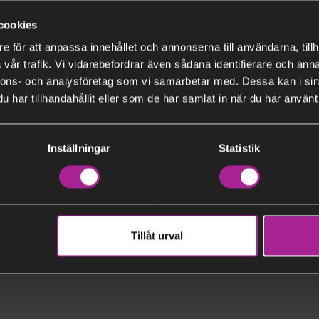
cookies
e för att anpassa innehållet och annonserna till användarna, tillh
ed för gott
Fakta om oss
vår trafik. Vi vidarebefordrar även sådana identifierare och anna
nnons- och analysföretag som vi samarbetar med. Dessa kan i sin
har tillhandahållit eller som de har samlat in när du har använt 
 2019
Inställningar
Statistik
Kategorier
Tillåt urval
Finansiellt
Företag
Regulatoriska nyheter