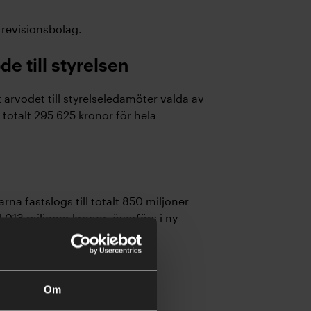
 revisionsbolag.
e till styrelsen
arvodet till styrelseledamöter valda av
totalt 295 625 kronor för hela
arna fastslogs till totalt 850 miljoner
 013 miljoner kronor, överförs i ny
Om