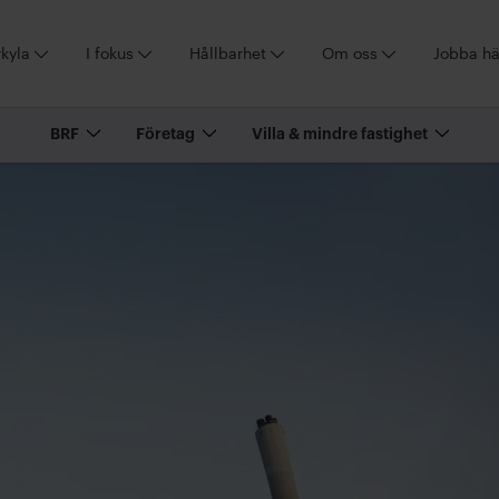
kyla
I fokus
Hållbarhet
Om oss
Jobba hä
BRF
Företag
Villa & mindre fastighet