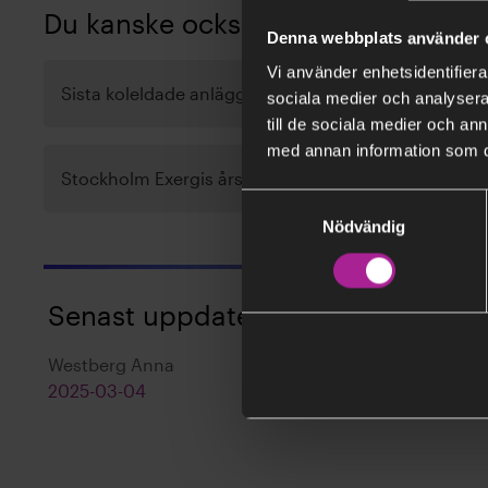
Du kanske också är intresserad av:
Denna webbplats använder 
Vi använder enhetsidentifierar
Sista koleldade anläggningen i Stockholm stängs n
sociala medier och analysera 
till de sociala medier och a
med annan information som du 
Stockholm Exergis års- och hållbarhetsredovisning
Samtyckesval
Nödvändig
Senast uppdaterad
Westberg Anna
2025-03-04