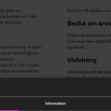
ika delar av
Deloitte AB valdes som
arie årsstämma. Här
te besluten.
Beslut om arvod
Stämman beslutade att 
stämman ska uppgå till 
dra Grimfors, Fredrik
styrelsen.
yval av Petra Engman,
adshus.
Utdelning
kstrand, Per Langer,
mtliga nominerade av
Utdelningen till aktieäg
kronor. Övriga medel, 4
räkning.
Information