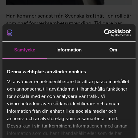
Han kommer senast från Svenska kraftnät i en roll där
som chef för verksamhetsutveckling. Tidigare har
han bland annat arbetat för Vattenfall, PwC och
Telge.
Samtycke
Information
Om
– Med ett förändrat elsystem kommer det att öppnas
nya affärsmöjligheter för oss. Vi har kapacitet och
förmåga att bidra till en fungerande helhet och vill
Denna webbplats använder cookies
bidra genom att göra hållbara affärer som gynnar
Vi använder enhetsidentifierare för att anpassa innehållet
samtliga inblandade parter, säger Henrik Engdahl.
och annonserna till användarna, tillhandahålla funktioner
för sociala medier och analysera vår trafik. Vi
Till exempel kan Stockholm Exergi med stöd av ny
vidarebefordrar även sådana identifierare och annan
teknik och med god planering av sin produktion bidra
information från din enhet till de sociala medier och
med stödtjänster och eleffekt när det verkligen
annons- och analysföretag som vi samarbetar med.
behövs.
Dessa kan i sin tur kombinera informationen med annan
information som du har tillhandahållit eller som de har
– När utbyggnaden av nätkapacitet till Stockholm