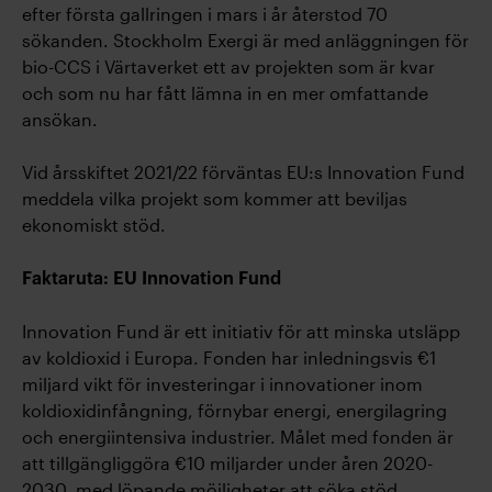
efter första gallringen i mars i år återstod 70
sökanden. Stockholm Exergi är med anläggningen för
bio-CCS i Värtaverket ett av projekten som är kvar
och som nu har fått lämna in en mer omfattande
ansökan.
Vid årsskiftet 2021/22 förväntas EU:s Innovation Fund
meddela vilka projekt som kommer att beviljas
ekonomiskt stöd.
Faktaruta: EU Innovation Fund
Innovation Fund är ett initiativ för att minska utsläpp
av koldioxid i Europa. Fonden har inledningsvis €1
miljard vikt för investeringar i innovationer inom
koldioxidinfångning, förnybar energi, energilagring
och energiintensiva industrier. Målet med fonden är
att tillgängliggöra €10 miljarder under åren 2020-
2030, med löpande möjligheter att söka stöd.