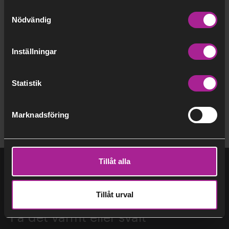
Samtyckesval
Kategorier
Nödvändig
Biobränsle
Fjärrvärme
Hållbarhet
Inställningar
Strategi
Statistik
Marknadsföring
Tillåt alla
Tillåt urval
Få det varmt eller svalt