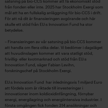
satsning på bio-CCS kommer att få ekonomiskt stöd
från fonden eller inte. 2025 har Stockholm Exergi som
mål att ha en fullskalig anläggning för bio-CCS i drift.
För att nå dit är finansieringen avgörande och här
skulle ett stöd från EU:s Innovation Fund ha stor
betydelse.
– Finansieringen av vår satsning på bio-CCS kommer
att handla om flera olika delar. Vi bedömer i dagsläget
att huvudinslagen kommer att vara statligt stöd,
frivillig- eller kvotmarknad och stöd från EU:s
Innovation Fund, säger Fabian Levihn,
forskningschef på Stockholm Exergi.
EU:s Innovation Fund har inledningsvis 1 miljard Euro
att fördela som är riktade till investeringar i
innovationer inom koldioxidinfångning, förnybar
energi, energilagring och energiintensiva industrier. I
första omgången fick fonden 314 ansökningar och