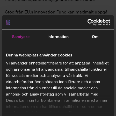
Stöd från EU:s Innovation Fund kan maximalt uppgå
till 60 procent av projektets så kallade relevanta
kostnader (”Relevant costs”) under tio år.
Webb:
Samtycke
Information
Om
https://ec.europa.eu/clima/policies/innovation-
fund_en
Denna webbplats använder cookies
Vi använder enhetsidentifierare för att anpassa innehållet
och annonserna till användarna, tillhandahålla funktioner
för sociala medier och analysera vår trafik. Vi
Senast uppdaterad
vidarebefordrar även sådana identifierare och annan
information från din enhet till de sociala medier och
Thomas Gibson
annons- och analysföretag som vi samarbetar med.
2021-06-24
Dessa kan i sin tur kombinera informationen med annan
information som du har tillhandahållit eller som de har
samlat in när du har använt deras tjänster.