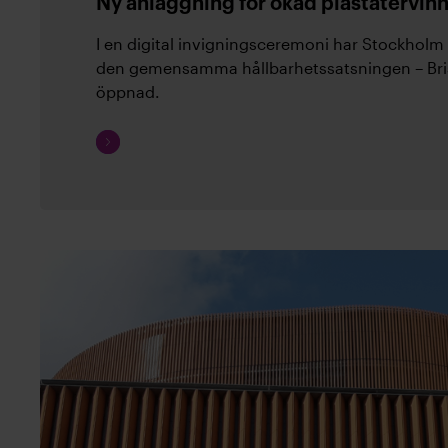
Ny anläggning för ökad plaståtervinni
I en digital invigningsceremoni har Stockholm
den gemensamma hållbarhetssatsningen – Bris
öppnad.
Fortsätt
läsa