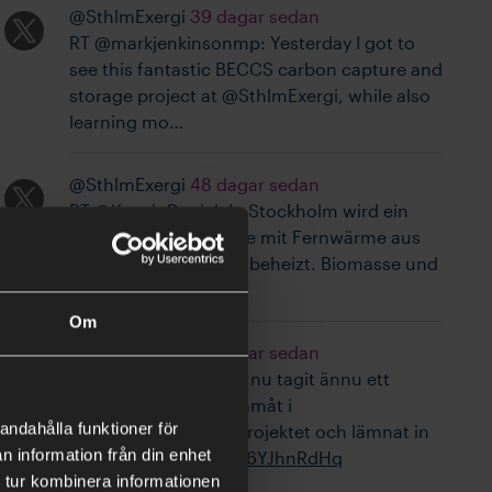
@SthlmExergi
39 dagar sedan
RT @markjenkinsonmp: Yesterday I got to
see this fantastic BECCS carbon capture and
storage project at @SthlmExergi, while also
learning mo…
@SthlmExergi
48 dagar sedan
RT @Kosak_Daniel: In Stockholm wird ein
Großteil der Haushalte mit Fernwärme aus
erneuerbarer Energie beheizt. Biomasse und
die Nutzung von…
Om
@SthlmExergi
49 dagar sedan
Stockholm Exergi har nu tagit ännu ett
betydelsefullt steg framåt i
andahålla funktioner för
@Beccs_Stockholm projektet och lämnat in
n information från din enhet
sin an…
https://t.co/x6YJhnRdHq
 tur kombinera informationen