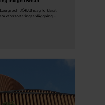
ng invigd i Brista
 Exergi och SÖRAB idag förklarat
ta eftersorteringsanläggning –