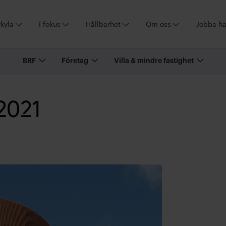
kyla
I fokus
Hållbarhet
Om oss
Jobba hä
BRF
Företag
Villa & mindre fastighet
2021