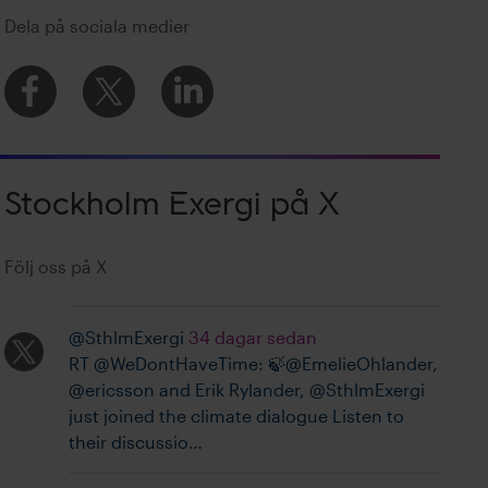
Dela på sociala medier
Stockholm Exergi på X
Följ oss på X
@SthlmExergi
34 dagar sedan
RT @WeDontHaveTime: 🍃@EmelieOhlander,
@ericsson and Erik Rylander, @SthlmExergi
just joined the climate dialogue Listen to
their discussio…