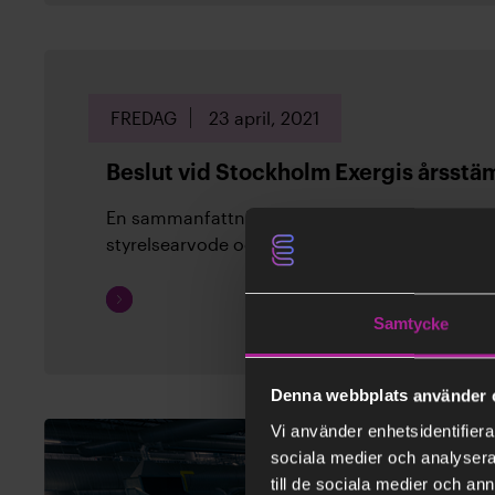
FREDAG
23 april, 2021
Beslut vid Stockholm Exergis årsst
En sammanfattning av de viktigaste besluten: v
styrelsearvode och utdelning.
Fortsätt
läsa
Samtycke
Denna webbplats använder 
Vi använder enhetsidentifierar
sociala medier och analysera 
till de sociala medier och a