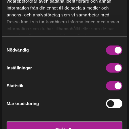
vidarebefordrar även sådana identifierare och annan
information från din enhet till de sociala medier och
Om oss
Fjärrvärme
Hållbarhet
Verksamhet
annons- och analysföretag som vi samarbetar med.
Nyheter
Dessa kan i sin tur kombinera informationen med annan
Företag
Finansiellt
Strategi
information som du har tillhandahållit eller som de har
Blogg
samlat in när du har använt deras tjänster.
Bostadsrättsföreningar
BECCS
Bio-CCS
Regulatoriska nyheter
Samtyckesval
Pressrum
Nödvändig
Hagainitiativet
Adresser till Stockholm Exergi
Inställningar
Studiebesök
Vi som bloggar
Statistik
Hjälp
Kundservice
Marknadsföring
Avbrott och pågående arbeten
Cornelia Malder
Personuppgiftspolicy