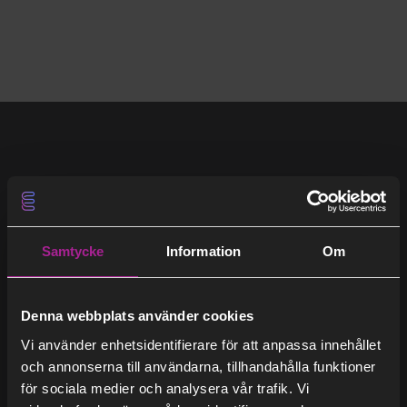
(34)
2024
(28)
2023
(27)
2022
Få det varmt eller svalt
(24)
2021
Samtycke
Information
Om
Så funkar fjärrkyla
(31)
2020
Så funkar fjärrvärme
Denna webbplats använder cookies
För dig som installatör
Vi använder enhetsidentifierare för att anpassa innehållet
och annonserna till användarna, tillhandahålla funktioner
för sociala medier och analysera vår trafik. Vi
Kategorier
Om Stockholm Exergi