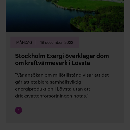
remissvar och även relevanta rapporter som rör
energibranschen.
Läs rapporter och remissvar
Kontakta oss!
För mer information,
kontakta oss
MÅNDAG
19 december, 2022
Stockholm Exergi överklagar dom
om kraftvärmeverk i Lövsta
Arkiv
"Vår ansökan om miljötillstånd visar att det
går att etablera samhällsviktig
energiproduktion i Lövsta utan att
(28)
2026
dricksvattenförsörjningen hotas."
Fortsätt
(19)
2025
läsa