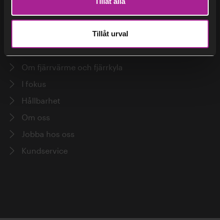
Tillåt alla
Vår visselblåsartjänst / Our whistleblower service
Tillåt urval
Huvudmeny
Om fjärrvärme och fjärrkyla
Erik Dahlén
I fokus
Hållbarhet
Om oss
Jobba hos oss
Kundservice
Erik Dotzauer