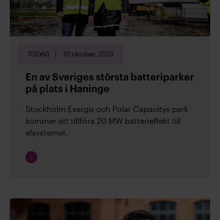
energibranschen.
Läs rapporter och remissvar
Kontakta oss!
För mer information,
kontakta oss
TISDAG
10 oktober, 2023
En av Sveriges största batteriparker
på plats i Haninge
Arkiv
Stockholm Exergis och Polar Capacitys park
kommer att tillföra 20 MW batterieffekt till
elsystemet.
(28)
2026
Fortsätt
läsa
(19)
2025
(34)
2024