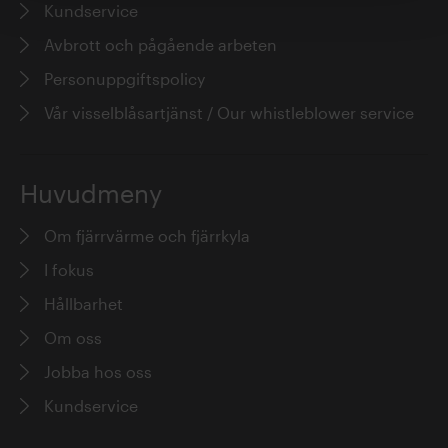
Kundservice
Avbrott och pågående arbeten
Erik Forsén
Personuppgiftspolicy
Vår visselblåsartjänst / Our whistleblower service
Huvudmeny
Om fjärrvärme och fjärrkyla
Fabian Levihn
I fokus
Hållbarhet
Om oss
Jobba hos oss
Kundservice
Per Ytterberg