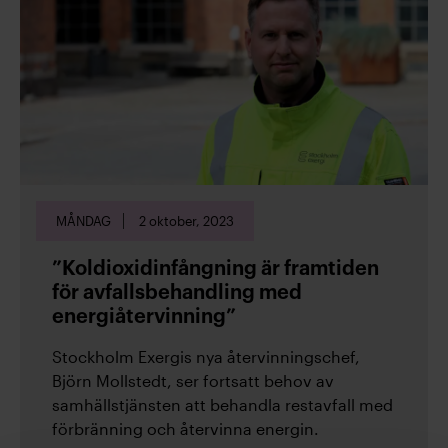
(28)
2023
(27)
2022
(24)
2021
MÅNDAG
2 oktober, 2023
”Koldioxidinfångning är framtiden
(31)
2020
för avfallsbehandling med
energiåtervinning”
Stockholm Exergis nya återvinningschef,
Björn Mollstedt, ser fortsatt behov av
Kategorier
samhällstjänsten att behandla restavfall med
förbränning och återvinna energin.