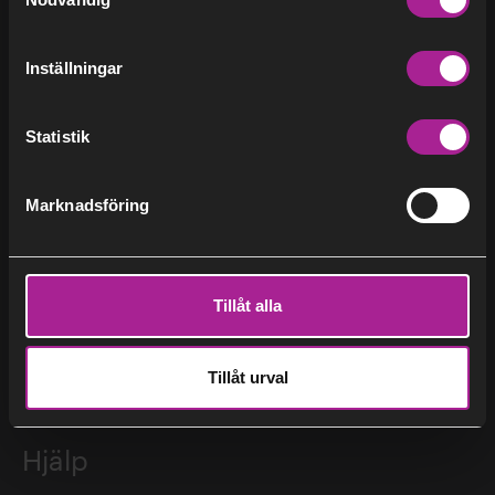
För dig som installatör
Inställningar
Om Stockholm Exergi
Erik Dahlén
Statistik
Om oss
Nyheter
Marknadsföring
Blogg
Regulatoriska nyheter
Pressrum
Tillåt alla
Adresser till Stockholm Exergi
Erik Dotzauer
Studiebesök
Tillåt urval
Hjälp