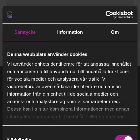
Fjärrvärme
Hållbarhet
Verksamhet
Fortsätt
Företag
Finansiellt
Strategi
läsa
Bostadsrättsföreningar
BECCS
Bio-CCS
Samtycke
Information
Om
Hagainitiativet
Denna webbplats använder cookies
Vi använder enhetsidentifierare för att anpassa innehållet
och annonserna till användarna, tillhandahålla funktioner
Vi som bloggar
för sociala medier och analysera vår trafik. Vi
vidarebefordrar även sådana identifierare och annan
information från din enhet till de sociala medier och
annons- och analysföretag som vi samarbetar med.
Få det varmt eller svalt
Dessa kan i sin tur kombinera informationen med annan
Cornelia Malder
information som du har tillhandahållit eller som de har
Så funkar fjärrkyla
samlat in när du har använt deras tjänster.
Så funkar fjärrvärme
Samtyckesval
Nödvändig