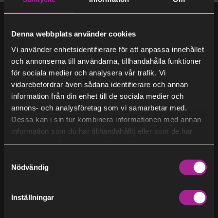
(29)
2021
Denna webbplats använder cookies
Vi använder enhetsidentifierare för att anpassa innehållet
(7)
2020
och annonserna till användarna, tillhandahålla funktioner
Få det varmt eller svalt
för sociala medier och analysera vår trafik. Vi
vidarebefordrar även sådana identifierare och annan
Så funkar fjärrkyla
information från din enhet till de sociala medier och
Så funkar fjärrvärme
annons- och analysföretag som vi samarbetar med.
Vi som bloggar
Dessa kan i sin tur kombinera informationen med annan
För dig som installatör
information som du har tillhandahållit eller som de har
samlat in när du har använt deras tjänster.
Samtyckesval
Om Stockholm Exergi
Nödvändig
Cornelia Malder
Om oss
Inställningar
Nyheter
Blogg