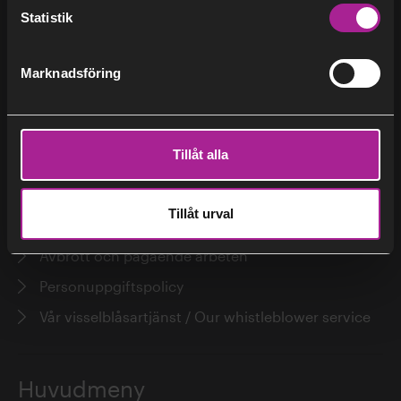
Statistik
Regulatoriska nyheter
Pressrum
Marknadsföring
Adresser till Stockholm Exergi
Erik Dahlén
Studiebesök
Tillåt alla
Hjälp
Tillåt urval
Kundservice
Avbrott och pågående arbeten
Erik Dotzauer
Personuppgiftspolicy
Vår visselblåsartjänst / Our whistleblower service
Huvudmeny