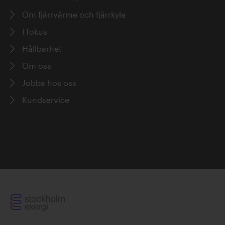
Om fjärrvärme och fjärrkyla
Erik Forsén
I fokus
Hållbarhet
Om oss
Jobba hos oss
Kundservice
Fabian Levihn
Per Ytterberg