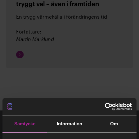
tryggt val – även i framtiden
Arkiv
En trygg värmekälla i förändringens tid
Författare:
(1)
2026
Martin Marklund
Fortsätt
(2)
2025
läsa
(9)
2024
(12)
2023
Samtycke
Information
Om
(23)
2022