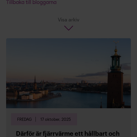
Tillbaka till bloggarna
Visa arkiv
Rapporter och remissvar
Stockholm Exergi är aktiv som remissinstans för
frågor som rör energibranschen. Här finns våra
remissvar och även relevanta rapporter som rör
energibranschen.
Läs rapporter och remissvar
Kontakta oss!
För mer information,
kontakta oss
FREDAG
17 oktober, 2025
Därför är fjärrvärme ett hållbart och