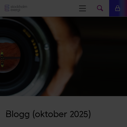
Stockholm
Meny
Mina 
Sök
Exergi
Sök
på
www.s
Blogg (oktober 2025)