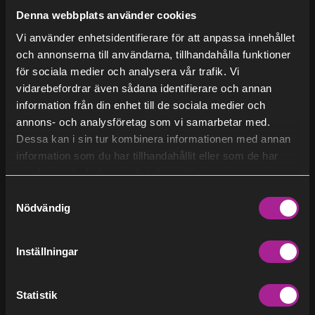
Denna webbplats använder cookies
Få det varmt eller svalt
(29)
2021
Vi använder enhetsidentifierare för att anpassa innehållet
och annonserna till användarna, tillhandahålla funktioner
Så funkar fjärrkyla
för sociala medier och analysera vår trafik. Vi
(7)
2020
Så funkar fjärrvärme
vidarebefordrar även sådana identifierare och annan
information från din enhet till de sociala medier och
För dig som installatör
annons- och analysföretag som vi samarbetar med.
Dessa kan i sin tur kombinera informationen med annan
information som du har tillhandahållit eller som de har
Vi som bloggar
Om Stockholm Exergi
samlat in när du har använt deras tjänster.
Samtyckesval
Om oss
Nödvändig
Nyheter
Blogg
Inställningar
Cornelia Malder
Regulatoriska nyheter
Pressrum
Statistik
Adresser till Stockholm Exergi