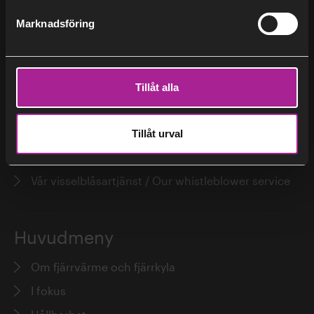
Studiebesök
Marknadsföring
Erik Dahlén
Hjälp
Tillåt alla
Kundservice
Avbrott och pågående arbeten
Tillåt urval
Personuppgiftspolicy
Vår visselblåsartjänst / Our whistleblower service
Erik Dotzauer
Huvudmeny
Om fjärrvärme och fjärrkyla
I fokus