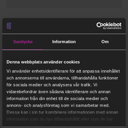
läsa
Erik Dahlén
Samtycke
Information
Om
Denna webbplats använder cookies
Vi använder enhetsidentifierare för att anpassa innehållet
och annonserna till användarna, tillhandahålla funktioner
Erik Dotzauer
för sociala medier och analysera vår trafik. Vi
vidarebefordrar även sådana identifierare och annan
ONSDAG
10 november, 2021
information från din enhet till de sociala medier och
annons- och analysföretag som vi samarbetar med.
COP26 – Vi kan göra skillnad på
Dessa kan i sin tur kombinera informationen med annan
riktigt
information som du har tillhandahållit eller som de har
samlat in när du har använt deras tjänster.
Nya insikter under klimatmötet i Glasgow