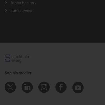
Rylander, @SthlmExergi just joined the
Jobba hos oss
climate dialogue Listen to their
Kundservice
discussio…
@SthlmExergi
39 dagar sedan
RT @markjenkinsonmp: Yesterday I got
to see this fantastic BECCS carbon
capture and storage project at
@SthlmExergi, while also learning mo…
@SthlmExergi
48 dagar sedan
RT @Kosak_Daniel: In Stockholm wird
ein Großteil der Haushalte mit
Sociala medier
Fernwärme aus erneuerbarer Energie
beheizt. Biomasse und die Nutzung
von…
@SthlmExergi
49 dagar sedan