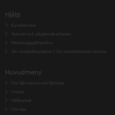
Hjälp
Ulf Wikström
Kundservice
Avbrott och pågående arbeten
Personuppgiftspolicy
Vår visselblåsartjänst / Our whistleblower service
Stockholm Exergi på X
Huvudmeny
Följ oss på X
Om fjärrvärme och fjärrkyla
I fokus
@SthlmExergi
34 dagar sedan
Hållbarhet
RT @WeDontHaveTime: 🍃
Om oss
@EmelieOhlander, @ericsson and Erik