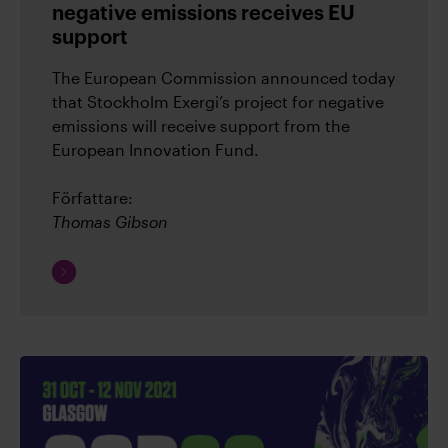
negative emissions receives EU
support
Arkiv
The European Commission announced today
that Stockholm Exergi’s project for negative
(1)
2026
emissions will receive support from the
European Innovation Fund.
(2)
2025
Författare:
Thomas Gibson
(9)
2024
Fortsätt
läsa
(12)
2023
(23)
2022