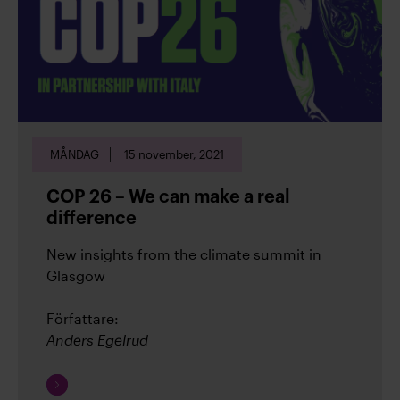
(29)
2021
(7)
2020
MÅNDAG
15 november, 2021
COP 26 – We can make a real
Vi som bloggar
difference
New insights from the climate summit in
Glasgow
Författare:
Cornelia Malder
Anders Egelrud
Fortsätt