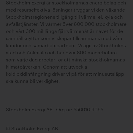
Stockholm Exergi är stockholmarnas energibolag och
Stockholm Exergi har nu tagit ännu ett
med resurseffektiva lösningar tryggar vi den växande
betydelsefullt steg framåt i
Stockholmsregionens tillgång till värme, el, kyla och
@Beccs_Stockholm projektet och
avfallstjänster. Vi värmer över 800 000 stockholmare
lämnat in sin an…
och vårt 300 mil långa fjärrvärmenät är navet för de
https://t.co/x6YJhnRdHq
samhällsnyttor som vi skapar tillsammans med våra
kunder och samarbetspartners. Vi ägs av Stockholms
stad och Ankhiale och har över 800 medarbetare
som varje dag arbetar för att minska stockholmarnas
Dela på sociala medier
klimatpåverkan. Genom att utveckla
koldioxidinfångning driver vi på för att minusutsläpp
Extra information
ska kunna bli verklighet.
Stockholm Exergi AB Org.nr: 556016-9095
© Stockholm Exergi AB