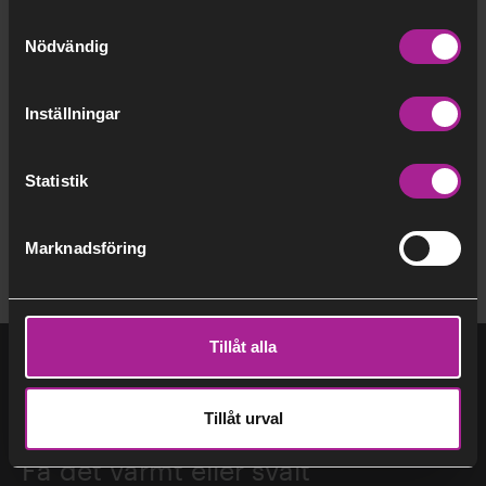
Samtyckesval
Erik Forsén
Nödvändig
Författare:
Anders Egelrud
Inställningar
Fortsätt
läsa
Statistik
Fabian Levihn
Marknadsföring
Tillåt alla
Tillåt urval
Per Ytterberg
Få det varmt eller svalt