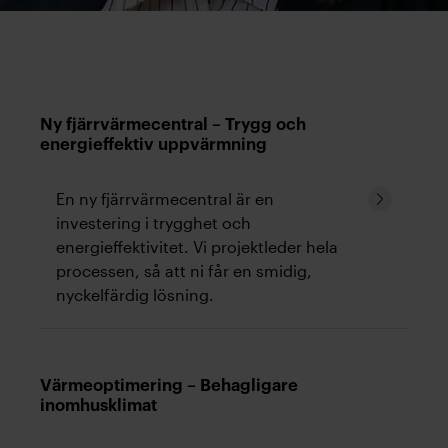
Ny fjärrvärmecentral – Trygg och
energieffektiv uppvärmning
Fortsätt
En ny fjärrvärmecentral är en
läsa
investering i trygghet och
energieffektivitet. Vi projektleder hela
processen, så att ni får en smidig,
nyckelfärdig lösning.
Nya moderna fjärrvärmecentraler är inte
bara effektiva och kompakta, de möjliggör
även sänkta energikostnader och har ett
Värmeoptimering – Behagligare
inomhusklimat
minskat underhållsbehov.