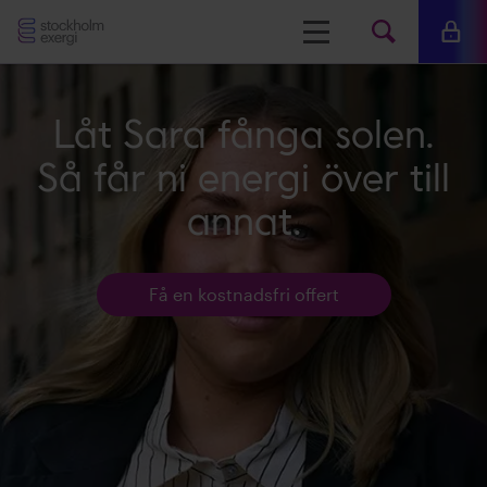
Stockholm
Meny
Mina 
Sök
Exergi
Sök
Låt Sara fånga solen.
på
Så får ni energi över till
www.s
annat.
Få en kostnadsfri offert