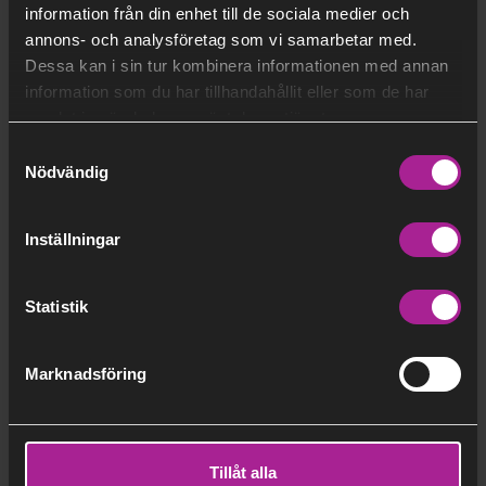
information från din enhet till de sociala medier och
annons- och analysföretag som vi samarbetar med.
Dessa kan i sin tur kombinera informationen med annan
Efternamn
information som du har tillhandahållit eller som de har
Telefon
*
samlat in när du har använt deras tjänster.
Samtyckesval
Nödvändig
E-post
*
Inställningar
Statistik
Adress
*
Marknadsföring
Gatuadress
Tillåt alla