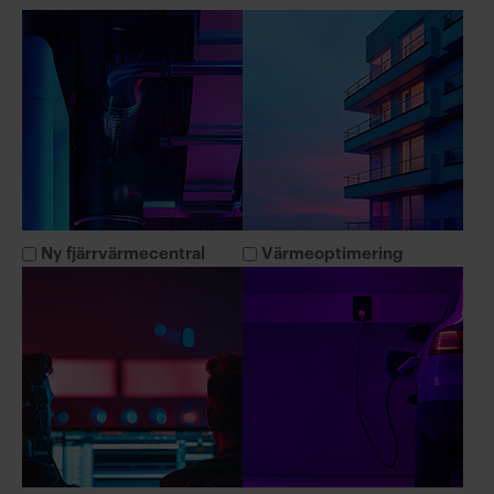
bygga ut elnätet
5 års garanti – för en trygg och hållbar
lösning
Dynamisk prissättning kopplad till
Nordpools spotpriser
Integration med olika parkeringsappar
för smidig hantering
Vi gör elbilsladdning lätt, trygg och
Ny fjärrvärmecentral
Värmeoptimering
kostnadseffektiv.
Läs mer om tjänsten Elbilsladdning