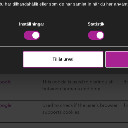
har tillhandahållit eller som de har samlat in när du har använt 
between humans and bots. This is
beneficial for the website, in order
to make valid reports on the use of
Inställningar
Statistik
their website.
oogle
This cookie is used to distinguish
S
between humans and bots.
oogle
This cookie is used to distinguish
S
Tillåt urval
between humans and bots.
oogle
This cookie is used to distinguish
B
between humans and bots.
oogle
Used to check if the user's browser
1 
supports cookies.