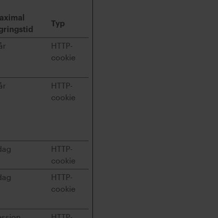
aximal
Typ
gringstid
år
HTTP-
cookie
år
HTTP-
cookie
dag
HTTP-
cookie
dag
HTTP-
cookie
ession
HTTP-