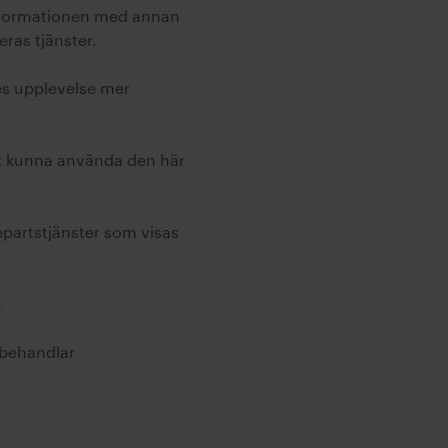
informationen med annan
eras tjänster.
es upplevelse mer
att kunna använda den här
epartstjänster som visas
.
i behandlar