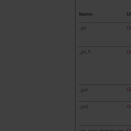
Namn
U
_ga
G
_ga_#
G
_gat
G
_gid
G
_sp_root_domain_tes
O