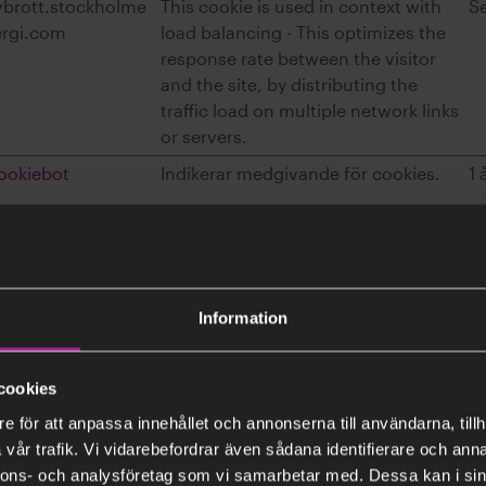
vbrott.stockholme
This cookie is used in context with
S
ergi.com
load balancing - This optimizes the
response rate between the visitor
and the site, by distributing the
traffic load on multiple network links
or servers.
ookiebot
Indikerar medgivande för cookies.
1 
ntame.io
Registers the website's speed and
S
performance. This function can be
used in context with statistics and
load-balancing.
Information
vbrott.stockholme
Preserves users states across page
S
ergi.com
requests.
cookies
inkedIn
Indikerar medgivande för cookies.
1
e för att anpassa innehållet och annonserna till användarna, tillh
vår trafik. Vi vidarebefordrar även sådana identifierare och anna
nnons- och analysföretag som vi samarbetar med. Dessa kan i sin
oogle
This cookie is used to distinguish
B