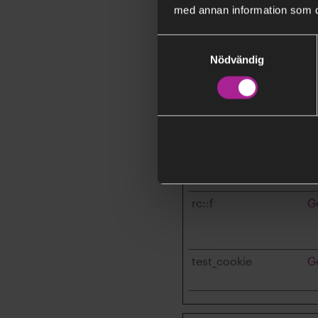
med annan information som du 
Samtyckesval
Nödvändig
rc::b
G
rc::c
G
rc::f
G
test_cookie
G