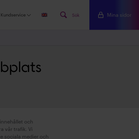
Mina sidor
Kundservice
Sök
Sök
bplats
på
www.s
innehållet och
 vår trafik. Vi
de sociala medier och