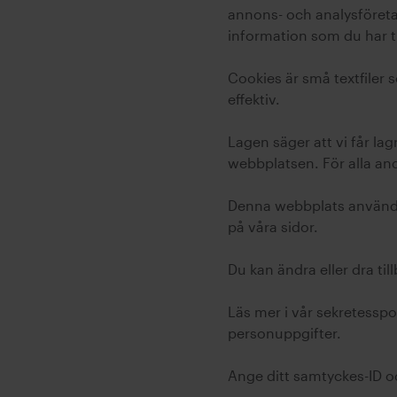
annons- och analysföret
information som du har ti
Cookies är små textfiler
effektiv.
Lagen säger att vi får l
webbplatsen. För alla an
Denna webbplats använder
på våra sidor.
Du kan ändra eller dra til
Läs mer i vår sekretesspol
personuppgifter.
Ange ditt samtyckes-ID o