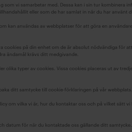
ag som vi samarbetar med. Dessa kan i sin tur kombinera 
llhandahållit eller som de har samlat in när du har använt d
 som kan användas av webbplatser för att göra en användar
agra cookies på din enhet om de är absolut nödvändiga för 
dra ändamål krävs ditt medgivande.
 olika typer av cookies. Vissa cookies placeras ut av tredj
lbaka ditt samtycke till cookie-förklaringen på vår webbplats
icy om vilka vi är, hur du kontaktar oss och på vilket sätt v
ch datum för när du kontaktade oss gällande ditt samtycke.