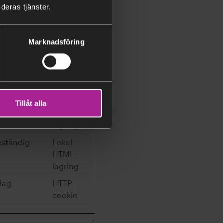
deras tjänster.
HTML-
lagring
Marknadsföring
ession
Lokal
HTML-
lagring
ession
Lokal
Tillåt alla
HTML-
lagring
eständig
Lokal
HTML-
lagring
dag
HTTP-
cookie