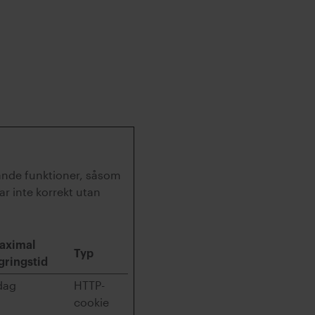
ande funktioner, såsom
r inte korrekt utan
aximal
Typ
gringstid
dag
HTTP-
cookie