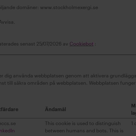
 följande domäner: www.stockholmexergi.se
 Avvisa.
aterades senast 25/07/2026 av
Cookiebot
:
er dig använda webbplatsen genom att aktivera grundlägg
st till säkra områden på webbplatsen. Webbplatsen fungera
M
tfärdare
Ändamål
la
eccs.se
This cookie is used to distinguish
1 
inkedIn
between humans and bots. This is