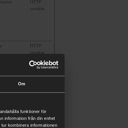
ession
HTTP-
cookie
år
HTTP-
cookie
ession
Pixelspår
are
Om
ession
HTTP-
cookie
80 dagar
HTTP-
andahålla funktioner för
cookie
n information från din enhet
 tur kombinera informationen
eständig
Lokal