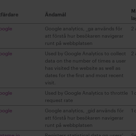
M
tfärdare
Ändamål
la
oogle
Google analytics, _ga används för
2 
att förstå hur besökaren navigerar
runt på webbplatsen
oogle
Used by Google Analytics to collect
2 
data on the number of times a user
has visited the website as well as
dates for the first and most recent
visit.
oogle
Used by Google Analytics to throttle
1 
request rate
oogle
Google analytics, _gid används för
1 
att förstå hur besökaren navigerar
runt på webbplatsen
ntame.io
Registers statistical data on users'
S