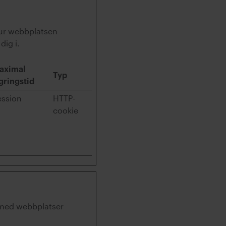
hur webbplatsen
dig i.
aximal
Typ
gringstid
ession
HTTP-
cookie
r med webbplatser