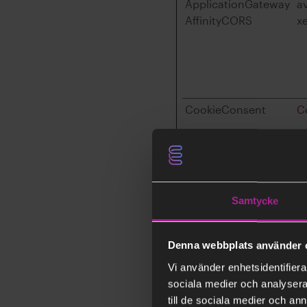
ApplicationGateway
a
AffinityCORS
x
CookieConsent
C
i
O
Samtycke
JSESSIONID
a
x
Denna webbplats använder 
li_gc
L
Vi använder enhetsidentifierar
sociala medier och analysera 
till de sociala medier och a
rc::a
G