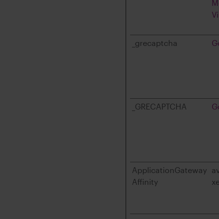
M
V
_grecaptcha
G
_GRECAPTCHA
G
ApplicationGateway
a
Affinity
x