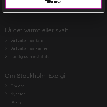
Tillåt urval
Få det varmt eller svalt
Så funkar fjärrkyla
Så funkar fjärrvärme
För dig som installatör
Om Stockholm Exergi
Om oss
Nyheter
Blogg