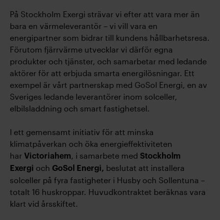
På Stockholm Exergi strävar vi efter att vara mer än
bara en värmeleverantör – vi vill vara en
energipartner som bidrar till kundens hållbarhetsresa.
Förutom fjärrvärme utvecklar vi därför egna
produkter och tjänster, och samarbetar med ledande
aktörer för att erbjuda smarta energilösningar. Ett
exempel är vårt partnerskap med GoSol Energi, en av
Sveriges ledande leverantörer inom solceller,
elbilsladdning och smart fastighetsel.
I ett gemensamt initiativ för att minska
klimatpåverkan och öka energieffektiviteten
har
, i samarbete med
Victoriahem
Stockholm
och
beslutat att installera
Exergi
GoSol Energi,
solceller på fyra fastigheter i Husby och Sollentuna –
totalt 16 huskroppar. Huvudkontraktet beräknas vara
klart vid årsskiftet.