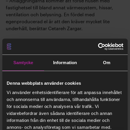
– Anläggningarna kommer att förse husen med
fastighetsel till bland annat värmesystem, hissar,
ventilation och belysning. En fördel med
egenproducerad el är att den kräver mycket lite
underhåll, berättar Cetareh Zargar.
Ett lyckat samarbete för en hållbar framtid
Projektet har hittills löpt smidigt. Leveranserna har
kommit i god tid och samarbetet mellan parterna har
Samtycke
Information
Om
präglats av lösningsfokus och gemensamma mål.
– Stockholm Exergi har gett oss bra förslag på hur vi
Denna webbplats använder cookies
kan uppnå bästa möjliga effekt med solenergi. Som
projektledare är jag stolt över att vi tar konkreta steg
Vi använder enhetsidentifierare för att anpassa innehållet
mot en mer hållbar framtid, avslutar Cetareh Zargar.
och annonserna till användarna, tillhandahålla funktioner
för sociala medier och analysera vår trafik. Vi
vidarebefordrar även sådana identifierare och annan
information från din enhet till de sociala medier och
annons- och analysföretag som vi samarbetar med.