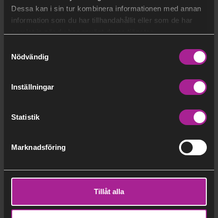
till metanol, en viktig baskemikalie och ett
Dessa kan i sin tur kombinera informationen med annan
klimatvänligt bränsle.
information som du har tillhandahållit eller som de har
Beccs Stockholm i Sverige ska skapa en storskalig
samlat in när du har använt deras tjänster.
anläggning för bioenergi med koldioxidavskiljning
Samtyckesval
och lagring (BECCS) vid sin befintliga
Nödvändig
biobränslekraftvärmeanläggning i Stockholm.
Inställningar
Statistik
Related information
Marknadsföring
Beccs Stockholm
Building Beccs Stockholm
Tillåt alla