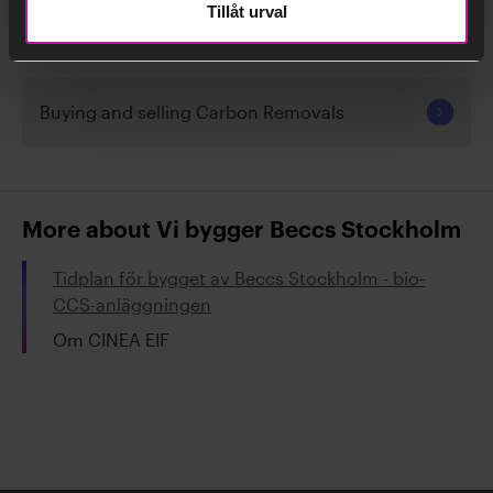
Tillåt urval
How BECCS works
Buying and selling Carbon Removals
More about Vi bygger Beccs Stockholm
Tidplan för bygget av Beccs Stockholm - bio-
CCS-anläggningen
Om CINEA EIF