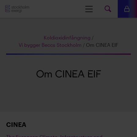
Stockholm
Meny
Mina 
Sök
Exergi
Sök
Koldioxidinfångning
/
på
Vi bygger Beccs Stockholm
/
Om CINEA EIF
www.s
Om CINEA EIF
CINEA
The European Climate, Infrastructure and