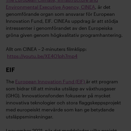
Environmental Executive Agency, CINEA
, är det
genomförande organ som ansvarar för European
Innovation Fund, EIF. CINEAs uppdrag är att stödja
intressenter i genomförandet av den Europeiska
gröna given genom högkvalitativ programhantering.
Allt om CINEA – 2-minuters filmklipp:
https://youtu.be/XE4O1ph7mp4
EIF
The
European Innovation Fund (EIF)
är ett program
som bidrar till att minska utsläpp av växthusgaser
(GHG). Innovationsfonden fokuserar på mycket
innovativa teknologier och stora flaggskeppsprojekt
med europeiskt mervärde som kan ge betydande
utsläppsminskningar.
I november 2021, när det meddelades vilka projekt