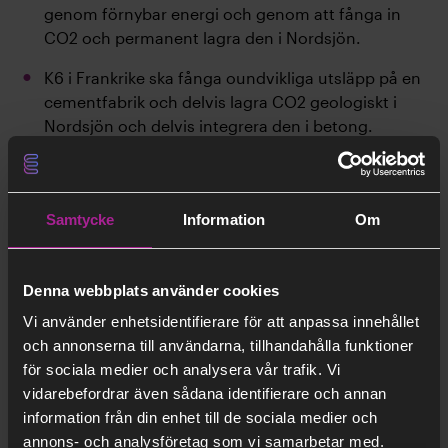
genom förnybar energi och genom att fånga in
CO2 och permanent lagra den i Nordsjön.
K6 i Frankrike ska fånga oundvikliga utsläpp på en
cementfabrik och delvis lagra CO2 geologiskt i
Nordsjön och delvis integrera den i betong.
Kairos@C i Belgien ska utveckla en komplett
värdekedja för koldioxidavskiljning, transport och
lagring i Antwerpens hamn.
Samtycke
Information
Om
Förnybar energi
Denna webbplats använder cookies
TANGO i Italien ska utveckla en industriell pilotlina
Vi använder enhetsidentifierare för att anpassa innehållet
för tillverkning av innovativa och högpresterande
och annonserna till användarna, tillhandahålla funktioner
solcellsmoduler i Catania.
för sociala medier och analysera vår trafik. Vi
vidarebefordrar även sådana identifierare och annan
ECOPLANTA i Spanien ska omvandla
information från din enhet till de sociala medier och
icke‑återvinningsbart kommunalt avfall i El Morell
annons- och analysföretag som vi samarbetar med.