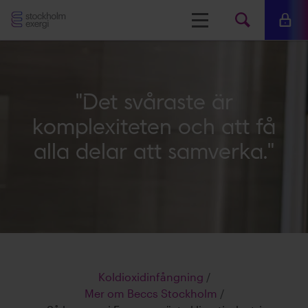
Stockholm
Meny
Mina 
Sök
Exergi
Sök
på
"Det svåraste är
www.s
komplexiteten och att få
alla delar att samverka."
Koldioxidinfångning
/
Mer om Beccs Stockholm
/