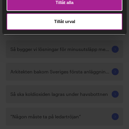
Tillåt alla
Relaterad information:
Tillåt urval
Medan andra väntar på bättre tider är vi med och skapar dem
Så bygger vi lösningar för minusutsläpp med ”hängslen och livrem”
Arkitekten bakom Sveriges första anläggning för koldioxidinfångning
Så ska koldioxiden lagras under havsbottnen
”Någon måste ta på ledartröjan”