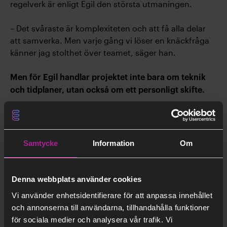
regelverk är enligt Egil den största utmaningen.
– Det svåraste är komplexiteten och att få alla delar
att samverka. Men varje gång vi löser en knäckfråga
känner jag stolthet över teamet, säger han.
Men för Egil handlar projektet inte bara om teknik
och tidplaner, utan också om ett personligt skifte.
– Jag har arbetat hela min karriär inom olja och gas
och varit med och byggt energisystem som skapat
välfärd och trygghet. Nu känner jag ett ansvar att
Samtycke
Information
Om
använda allt jag lärt mig för klimatet och kommande
generationer. Jag kan inte komma på något mer
meningsfullt att arbeta med och jag märker att mina
Denna webbplats använder cookies
barn är lite extra stolta över sin pappa nu, säger Egil.
Vi använder enhetsidentifierare för att anpassa innehållet
och annonserna till användarna, tillhandahålla funktioner
När Egil blickar framåt handlar visionen lika mycket
för sociala medier och analysera vår trafik. Vi
om människors upplevelse som om klimatnytta.