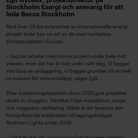
Egil Nybakk, projektdirektör på
Stockholm Exergi och ansvarig för att
leda Beccs Stockholm
Med över 20 års erfarenhet av internationella energi-
projekt leder han nu ett av de mest komplexa
klimatprojekten i Europa.
– Jag har arbetat med större projekt under hela mitt
yrkesliv, men det här är helt unikt i sitt slag. Vi bygger
inte bara en anläggning, vi bygger grunden till en helt
ny industri för minusutsläpp, säger Egil.
Efter investeringsbeslutet våren 2025 gick projektet
direkt in i byggfas. Därefter följer installation, tester
och noggrann verifiering. Målet är att leverera den
första flytande koldioxiden till lagringsbolaget
Northern Lights under 2028.
– Det betyder att varje steg måste fungera sömlöst,