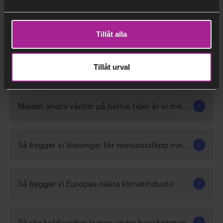
Tillåt alla
Tillåt urval
Relaterad information:
Medan andra väntar på bättre tider är vi med och skapar dem
Så bygger vi lösningar för minusutsläpp med ”hängslen och livrem”
Så bygger vi Europas nästa klimatindustri
Så ska koldioxiden lagras under havsbottnen