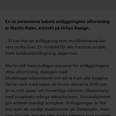
En av personerna bakom anläggningens utformning
är Martin Malm, arkitekt på Urban Design.
– Vi har ritat en anläggning som stockholmarna kan
vara stolta över. En förebild för alla framtida projekt
inom koldioxidinfångning, säger han.
Martin och hans kollegor ansvarar för anläggningens
yttre utformning, dialogen med
Stadsbyggnadskontoret och att ta fram alla bygglov.
De har varit med sedan de första skisserna 2019 och
är nu mitt uppe i att förverkliga visionen tillsammans
med projektets många tekniska team. Storskaligheten
gör arbetet ovanligt komplext. Anläggningen är lika
stor som ett vanligt stadskvarter på Östermalm, men
utan fönster, entréer eller andra element som normalt