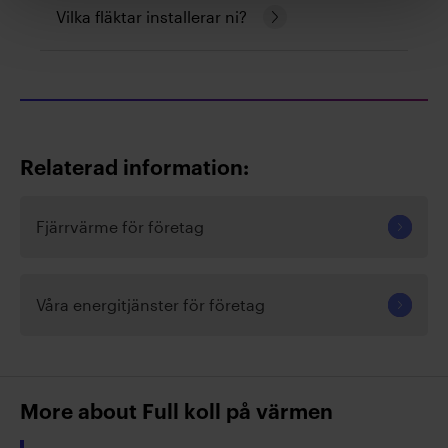
Fortsätt
Vilka fläktar installerar ni?
frånluftsfläktar räknas som underhåll och
läsa
kräver sällan anmälan.
Vi använder EC-fläktar från EBM-Papst –
energieffektiva, tystgående och anpassade
för nordiskt klimat.
Relaterad information:
Fjärrvärme för företag
Våra energitjänster för företag
More about Full koll på värmen