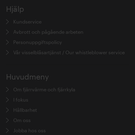
Hjälp
Kundservice
Avbrott och pågående arbeten
Personuppgiftspolicy
Vår visselblåsartjänst / Our whistleblower service
Huvudmeny
Om fjärrvärme och fjärrkyla
I fokus
Hållbarhet
Om oss
Jobba hos oss