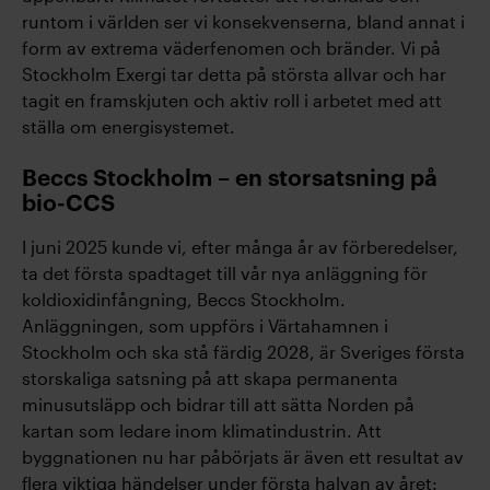
runtom i världen ser vi konsekvenserna, bland annat i
form av extrema väderfenomen och bränder. Vi på
Stockholm Exergi tar detta på största allvar och har
tagit en framskjuten och aktiv roll i arbetet med att
ställa om energisystemet.
Beccs Stockholm – en storsatsning på
bio-CCS
I juni 2025 kunde vi, efter många år av förberedelser,
ta det första spadtaget till vår nya anläggning för
koldioxidinfångning, Beccs Stockholm.
Anläggningen, som uppförs i Värtahamnen i
Stockholm och ska stå färdig 2028, är Sveriges första
storskaliga satsning på att skapa permanenta
minusutsläpp och bidrar till att sätta Norden på
kartan som ledare inom klimatindustrin. Att
byggnationen nu har påbörjats är även ett resultat av
flera viktiga händelser under första halvan av året: