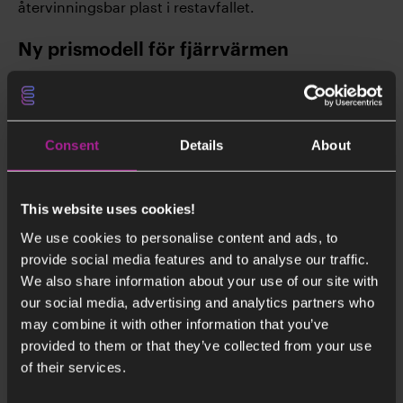
återvinningsbar plast i restavfallet.
Ny prismodell för fjärrvärmen
Vid årsskiftet gick vi över till en ny prismodell för
fjärrvärmen. Den nya modellen är anpassad för att
möta de krav som ställs när Stockholm växer och när
Consent
Details
About
temperaturvariationerna ökar till följd av
klimatförändringarna. Modellen reflekterar
produktionen av den fjärrvärme som våra kunder
This website uses cookies!
använder och premierar dem som använder
fjärrvärme på ett effektivt sätt. Den gynnar de kunder
We use cookies to personalise content and ads, to
som gör energi- och effektbesparingar framför allt vid
provide social media features and to analyse our traffic.
kallare temperaturer då fjärrvärmenäten är som mest
We also share information about your use of our site with
belastade. Härigenom bidrar även den nya
our social media, advertising and analytics partners who
prismodellen till att minska vår klimatpåverkan.
may combine it with other information that you’ve
provided to them or that they’ve collected from your use
Vi ökar vår kapacitet i elmarknaden
of their services.
genom att ta balansansvar och sälja