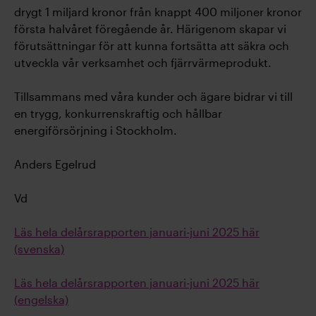
drygt 1 miljard kronor från knappt 400 miljoner kronor
första halvåret föregående år. Härigenom skapar vi
förutsättningar för att kunna fortsätta att säkra och
utveckla vår verksamhet och fjärrvärmeprodukt.
Tillsammans med våra kunder och ägare bidrar vi till
en trygg, konkurrenskraftig och hållbar
energiförsörjning i Stockholm.
Anders Egelrud
Vd
Läs hela delårsrapporten januari-juni 2025 här
(svenska)
Läs hela delårsrapporten januari-juni 2025 här
(engelska)