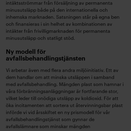
intäktsströmmar från försäljning av permanenta
minusutsläpp både på den internationella och
inhemska marknaden. Satsningen står på egna ben
och finansieras i sin helhet av kombinationen av
intäkter från frivilligmarknaden för permanenta
minusutsläpp och statligt stöd.
Ny modell för
avfallsbehandlingstjänsten
Vi arbetar även med flera andra miljöinitiativ. Ett av
dem handlar om att minska utsläppen i samband
med avfallsbehandling. Mängden plast som hamnar i
våra förbränningsanläggningar är fortfarande stor,
vilket leder till onödiga utsläpp av koldioxid. För att
öka incitamenten att sortera ut återvinningsbar plast
införde vi vid årsskiftet en ny prismodell för vår
avfallsbehandlingstjänst som gynnar de
avfallslämnare som minskar mängden